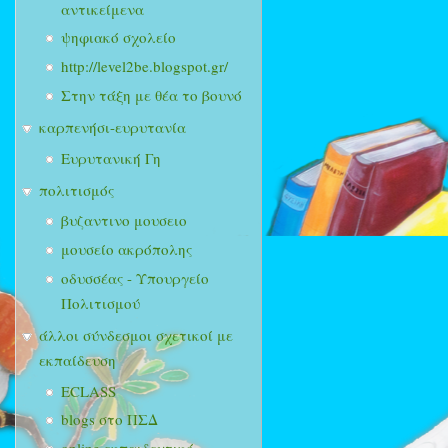
αντικείμενα
ψηφιακό σχολείο
http://level2be.blogspot.gr/
Στην τάξη με θέα το βουνό
καρπενήσι-ευρυτανία
Ευρυτανική Γη
πολιτισμός
βυζαντινο μουσειο
μουσείο ακρόπολης
οδυσσέας - Υπουργείο
Πολιτισμού
άλλοι σύνδεσμοι σχετικοί με
εκπαίδευση
ECLASS
blogs στο ΠΣΔ