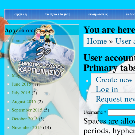
main_menu
αρχική
το σχολείο μας
εκδηλώσεις
εκδρ
You are her
Αρχείο ανά μήνα
Home
»
User 
January 2015
(3)
February 2015
(9)
User accoun
March 2015
(34)
Primary tab
April 2015
(15)
May 2015
(13)
Create new
June 2015
(11)
Log in
July 2015
(2)
Request ne
August 2015
(2)
September 2015
(5)
Username
*
Spaces are allo
October 2015
(5)
November 2015
(14)
periods, hyphe