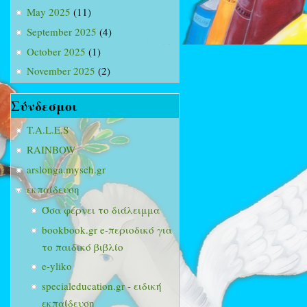
May 2025
(11)
September 2025
(4)
October 2025
(1)
November 2025
(2)
Σύνδεσμοι
T.A.L.E.S
RAINBOW
arslonga.mysch.gr
εκπαίδευση
Όσα φέρνει το διάλειμμα
bookbook.gr e-περιοδικό για
το παιδικό βιβλίο
e-yliko
specialeducation.gr - ειδική
εκπαίδευση