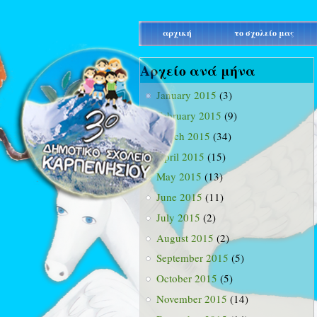
main_menu
αρχική
το σχολείο μας
Αρχείο ανά μήνα
January 2015
(3)
February 2015
(9)
March 2015
(34)
April 2015
(15)
May 2015
(13)
June 2015
(11)
July 2015
(2)
August 2015
(2)
September 2015
(5)
October 2015
(5)
November 2015
(14)