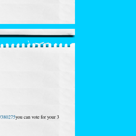
e/380275
you can vote for your 3