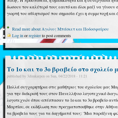
πόλης. Η προσπάθεια, η ομαδικότητα και η συνεργασία ήτ
δωσουν τον καλύτερό τους εαυτό και όλοι μαζί να γίνουν σ
γιορτή του αθλητισμού που σημασία έχει η συμμετοχή και όχ
Read more
about Αγώνες Μπάσκετ και Ποδοσφαίρου
Log in
or
register
to post comments
Το 1ο και το 3ο βραβείο στο σχολείο 
published by
3dimkarpen
on
Sun, 04/22/2018 - 11:21
Πολλά συγχαρητήρια στις μαθήτριες του σχολείου μας Μ
για την διάκρισή τους στον Πανελλήνιο λογοτεχνικό δια
λογοτεχνών όπου απέσπασαν το 1ο και το 3ο βραβείο αντ
Μαρτίου, σε εκδήλωση που πραγματοποιήθηκε στην Αθήνα
τα βραβεία τους για τα διηγήματά τους: ¨Μια παράξενη φι