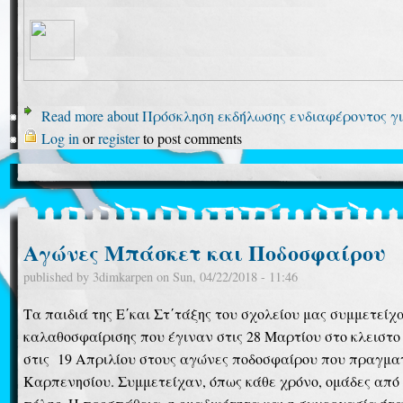
Read more
about Πρόσκληση εκδήλωσης ενδιαφέροντος γ
Log in
or
register
to post comments
Αγώνες Μπάσκετ και Ποδοσφαίρου
published by
3dimkarpen
on
Sun, 04/22/2018 - 11:46
Τα παιδιά της Ε΄και Στ΄τάξης του σχολείου μας συμμετείχ
καλαθοσφαίρισης που έγιναν στις 28 Μαρτίου στο κλειστ
στις 19 Απριλίου στους αγώνες ποδοσφαίρου που πραγμα
Καρπενησίου. Συμμετείχαν, όπως κάθε χρόνο, ομάδες από 