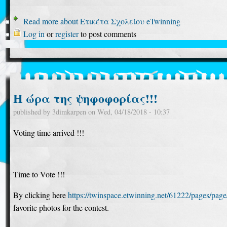
Read more
about Ετικέτα Σχολείου eTwinning
Log in
or
register
to post comments
Η ώρα της ψηφοφορίας!!!
published by
3dimkarpen
on
Wed, 04/18/2018 - 10:37
Voting time arrived !!!
Time to Vote !!!
By clicking here
https://twinspace.etwinning.net/61222/pages/pag
favorite photos for the contest.