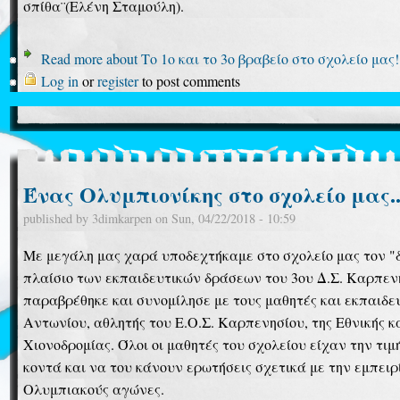
σπίθα¨(Ελένη Σταμούλη).
Read more
about Το 1ο και το 3ο βραβείο στο σχολείο μας!
Log in
or
register
to post comments
Ένας Ολυμπιονίκης στο σχολείο μας..
published by
3dimkarpen
on
Sun, 04/22/2018 - 10:59
Με μεγάλη μας χαρά υποδεχτήκαμε στο σχολείο μας τον "δ
πλαίσιο των εκπαιδευτικών δράσεων του 3ου Δ.Σ. Καρπενησ
παραβρέθηκε και συνομίλησε με τους μαθητές και εκπαιδευ
Αντωνίου, αθλητής του Ε.Ο.Σ. Καρπενησίου, της Εθνικής 
Χιονοδρομίας
. Όλοι οι μαθητές του σχολείου είχαν την τι
κοντά και να του κάνουν ερωτήσεις σχετικά με την εμπειρ
Ολυμπιακούς αγώνες.