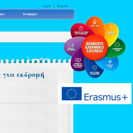
Login
Register
us+
διάφορα
 για εκδρομή