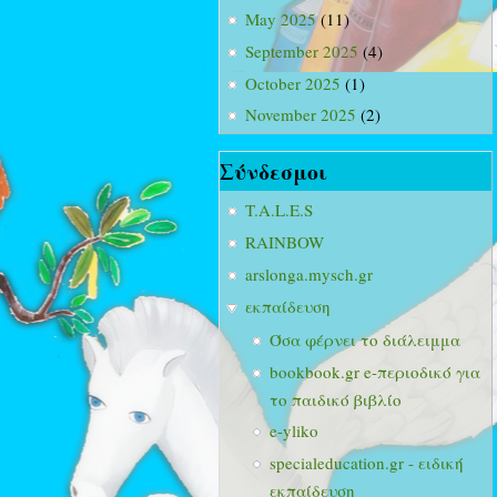
May 2025
(11)
September 2025
(4)
October 2025
(1)
November 2025
(2)
Σύνδεσμοι
T.A.L.E.S
RAINBOW
arslonga.mysch.gr
εκπαίδευση
Όσα φέρνει το διάλειμμα
bookbook.gr e-περιοδικό για
το παιδικό βιβλίο
e-yliko
specialeducation.gr - ειδική
εκπαίδευση