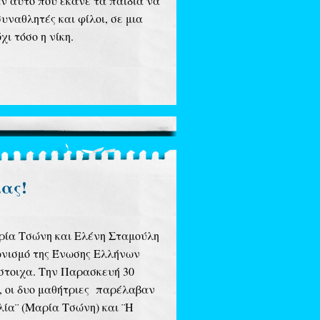
αν αυτό που έκανε τα παιδιά να
υναθλητές και φίλοι, σε μια
ι τόσο η νίκη.
μας!
αρία Τσώνη και Ελένη Σταμούλη
γωνισμό της Ένωσης Ελλήνων
ίστοιχα. Την Παρασκευή 30
, οι δυο μαθήτριες παρέλαβαν
λία¨ (Μαρία Τσώνη) και ¨Η