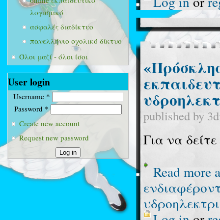
Log in
or
re
online εκπαιδευτικό
λογισμικό
ασφαλές διαδίκτυο
πανελλήνιο σχολικό δίκτυο
Όλοι μαζί - όλοι ίσοι
«Πρόσκλησ
εκπαιδευτ
User login
υδροηλεκτ
Username
*
Password
*
published by
3d
Create new account
Για να δείτ
Request new password
Read more
a
ενδιαφέροντ
υδροηλεκτρι
Log in
or
re