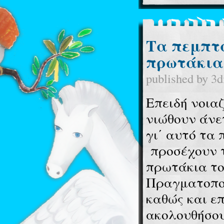
Τα πεμπτά
πρωτάκια.
published by
3d
Επειδή νοια
νιώθουν άνετ
γι΄ αυτό τα
προσέχουν τ
πρωτάκια το
Πραγματοποι
καθώς και επ
ακολουθήσου