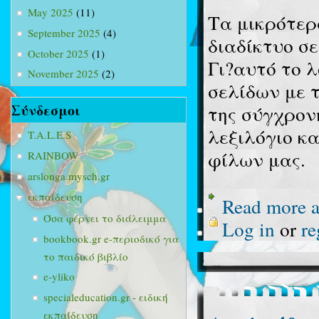
May 2025
(11)
Τα μικρότερ
September 2025
(4)
διαδίκτυο σε
October 2025
(1)
Γι?αυτό το λ
November 2025
(2)
σελίδων με τ
Σύνδεσμοι
της σύγχρον
λεξιλόγιο κ
T.A.L.E.S
φίλων μας.
RAINBOW
arslonga.mysch.gr
εκπαίδευση
Read more
a
Όσα φέρνει το διάλειμμα
Log in
or
re
bookbook.gr e-περιοδικό για
το παιδικό βιβλίο
e-yliko
specialeducation.gr - ειδική
εκπαίδευση