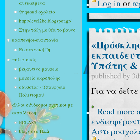
Log in
or
re
αντικείμενα
ψηφιακό σχολείο
http://level2be.blogspot.gr/
Στην τάξη με θέα το βουνό
καρπενήσι-ευρυτανία
«Πρόσκλησ
Ευρυτανική Γη
εκπαιδευτ
πολιτισμός
Υπάτης &
βυζαντινο μουσειο
published by
3d
μουσείο ακρόπολης
οδυσσέας - Υπουργείο
Για να δείτ
Πολιτισμού
άλλοι σύνδεσμοι σχετικοί με
Read more
a
εκπαίδευση
ενδιαφέροντ
ECLASS
Αστεροσχολε
blogs στο ΠΣΔ