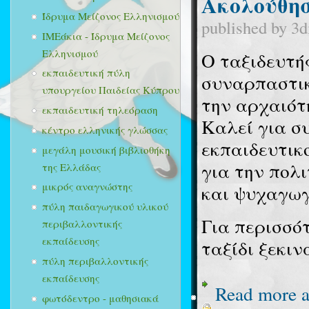
Ακολούθησ
Ίδρυμα Μείζονος Ελληνισμού
published by
3d
ΙΜΕάκια - Ίδρυμα Μείζονος
Ελληνισμού
Ο ταξιδευτή
εκπαιδευτική πύλη
συναρπαστικ
υπουργείου Παιδείας Κύπρου
την αρχαιότ
εκπαιδευτική τηλεόραση
Καλεί για σ
κέντρο ελληνικής γλώσσας
εκπαιδευτικ
μεγάλη μουσική βιβλιοθήκη
για την πολ
της Ελλάδας
μικρός αναγνώστης
και ψυχαγωγ
πύλη παιδαγωγικού υλικού
Για περισσό
περιβαλλοντικής
εκπαίδευσης
ταξίδι ξεκινά
πύλη περιβαλλοντικής
εκπαίδευσης
Read more
a
φωτόδεντρο - μαθησιακά