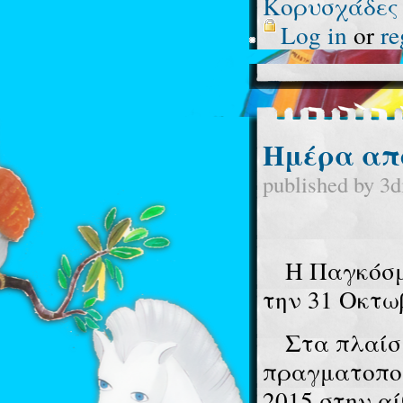
Κορυσχάδες
Log in
or
re
Ημέρα απ
published by
3d
Η Παγκόσμι
την 31 Οκτω
Στα πλαίσι
πραγματοποι
2015 στην α