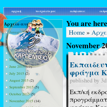
main_menu
αρχική
το σχολείο μας
εκδηλώσεις
εκδρ
You are her
Αρχείο ανά μήνα
Home
»
Αρχε
January 2015
(3)
February 2015
(9)
November 2
March 2015
(34)
April 2015
(15)
May 2015
(13)
Εκπαιδευτ
June 2015
(11)
φράγμα Κ
July 2015
(2)
published by
3d
August 2015
(2)
September 2015
(5)
Εκπ/κή εκδρο
October 2015
(5)
προγράμματο
November 2015
(14)
φράγμα Κρε