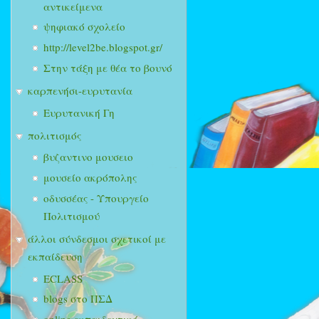
αντικείμενα
ψηφιακό σχολείο
http://level2be.blogspot.gr/
Στην τάξη με θέα το βουνό
καρπενήσι-ευρυτανία
Ευρυτανική Γη
πολιτισμός
βυζαντινο μουσειο
μουσείο ακρόπολης
οδυσσέας - Υπουργείο
Πολιτισμού
άλλοι σύνδεσμοι σχετικοί με
εκπαίδευση
ECLASS
blogs στο ΠΣΔ