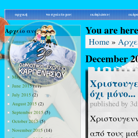
main_menu
αρχική
το σχολείο μας
εκδηλώσεις
εκδρ
You are her
Αρχείο ανά μήνα
Home
»
Αρχε
January 2015
(3)
February 2015
(9)
December 2
March 2015
(34)
April 2015
(15)
May 2015
(13)
Χριστουγε
June 2015
(11)
όχι μόνο...
July 2015
(2)
published by
3d
August 2015
(2)
September 2015
(5)
Χριστουγεννι
October 2015
(5)
November 2015
(14)
από τους μα