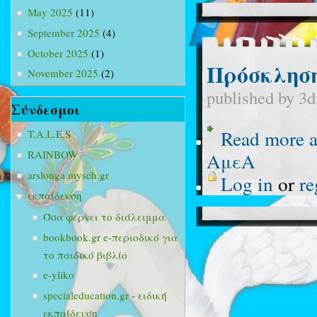
May 2025
(11)
September 2025
(4)
October 2025
(1)
Πρόσκλησ
November 2025
(2)
published by
3d
Σύνδεσμοι
Read more
a
T.A.L.E.S
RAINBOW
ΑμεΑ
arslonga.mysch.gr
Log in
or
re
εκπαίδευση
Όσα φέρνει το διάλειμμα
bookbook.gr e-περιοδικό για
το παιδικό βιβλίο
e-yliko
specialeducation.gr - ειδική
εκπαίδευση