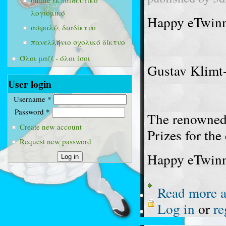
online εκπαιδευτικό
λογισμικό
Happy eTwinn
ασφαλές διαδίκτυο
πανελλήνιο σχολικό δίκτυο
Όλοι μαζί - όλοι ίσοι
Gustav Klimt-T
User login
Username
*
Password
*
The renowned 
Create new account
Prizes for th
Request new password
Happy eTwin
Read more
a
Log in
or
re