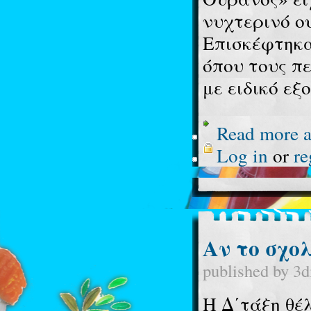
νυχτερινό ο
Επισκέφτηκα
όπου τους π
με ειδικό εξ
Read more
a
Log in
or
re
Αν το σχολ
published by
3d
Η Δ΄τάξη θέλ