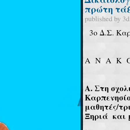
πρώτη τά
published by
3d
3ο Δ.Σ. Κα
Α
Ν
Α
Κ
Α. Στη σχολ
Καρπενησίο
μαθητές/τρι
Ξηριά
και 