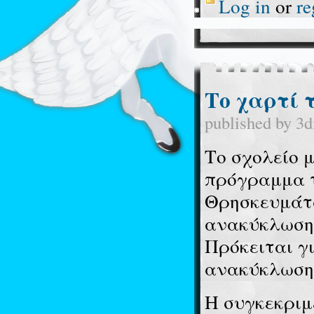
Log in
or
re
Το χαρτί τ
published by
3d
Το σχολείο μ
πρόγραμμα τ
Θρησκευμάτω
ανακύκλωση 
Πρόκειται γ
ανακύκλωσης
Η συγκεκρι