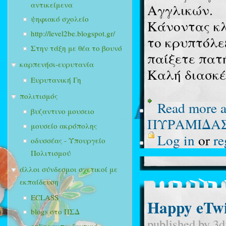
αντικείμενα
Αγγλικών.
ψηφιακό σχολείο
Κάνοντας κλ
http://level2be.blogspot.gr/
το κρυπτόλεξ
Στην τάξη με θέα το βουνό
παίξετε πατ
καρπενήσι-ευρυτανία
Καλή διασκέ
Ευρυτανική Γη
πολιτισμός
Read more
a
βυζαντινο μουσειο
ΠΥΡΑΜΙΔΑ
μουσείο ακρόπολης
Log in
or
re
οδυσσέας - Υπουργείο
Πολιτισμού
άλλοι σύνδεσμοι σχετικοί με
εκπαίδευση
ECLASS
Happy eTwi
blogs στο ΠΣΔ
published by
3d