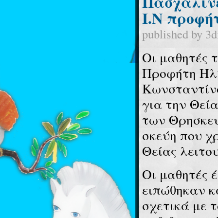
Πασχαλινέ
Ι.Ν προφή
published by
3d
Οι μαθητές τ
Προφήτη Ηλί
Κωνσταντίνο
για την Θεί
των Θρησκευ
σκεύη που χρ
Θείας λειτο
Οι μαθητές 
ειπώθηκαν κ
σχετικά με 