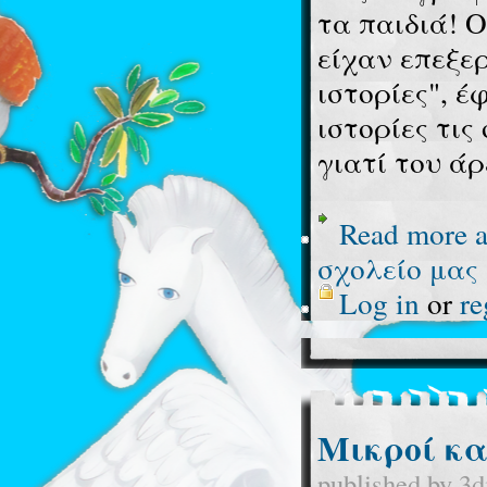
τα παιδιά! Ο
είχαν επεξερ
ιστορίες", έ
ιστορίες τις
γιατί του ά
Read more
a
σχολείο μας .
Log in
or
re
Μικροί κα
published by
3d