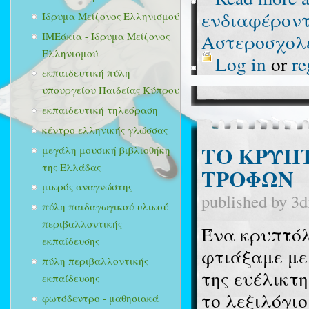
ενδιαφέροντ
Ίδρυμα Μείζονος Ελληνισμού
ΙΜΕάκια - Ίδρυμα Μείζονος
Αστεροσχολε
Ελληνισμού
Log in
or
re
εκπαιδευτική πύλη
υπουργείου Παιδείας Κύπρου
εκπαιδευτική τηλεόραση
κέντρο ελληνικής γλώσσας
ΤΟ ΚΡΥΠ
μεγάλη μουσική βιβλιοθήκη
της Ελλάδας
ΤΡΟΦΩΝ
μικρός αναγνώστης
published by
3d
πύλη παιδαγωγικού υλικού
περιβαλλοντικής
Ένα κρυπτόλ
εκπαίδευσης
φτιάξαμε με
πύλη περιβαλλοντικής
της ευέλικτ
εκπαίδευσης
το λεξιλόγι
φωτόδεντρο - μαθησιακά