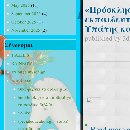
May 2025
(11)
«Πρόσκλησ
September 2025
(4)
εκπαιδευτ
October 2025
(1)
Υπάτης κα
November 2025
(2)
published by
3d
Σύνδεσμοι
T.A.L.E.S
RAINBOW
arslonga.mysch.gr
εκπαίδευση
Όσα φέρνει το διάλειμμα
bookbook.gr e-περιοδικό για
το παιδικό βιβλίο
e-yliko
specialeducation.gr - ειδική
Read more
a
εκπαίδευση