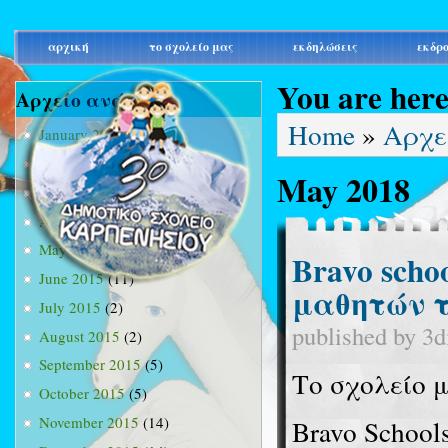
main_menu
αρχική
το σχολείο μας
εκδηλώσεις
εκδρ
You are her
Αρχείο ανά μήνα
Home
»
Αρχε
January 2015
(3)
February 2015
(9)
May 2018
March 2015
(34)
April 2015
(15)
May 2015
(13)
Bravo scho
June 2015
(11)
μαθητών τ
July 2015
(2)
published by
3d
August 2015
(2)
September 2015
(5)
Το σχολείο 
October 2015
(5)
November 2015
(14)
Bravo School