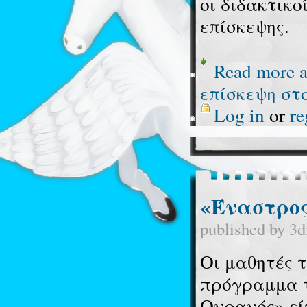
οι διδακτικο
επίσκεψης.
Read more
a
επίσκεψη στ
Log in
or
re
«Έναστρο
published by
3d
Οι μαθητές 
πρόγραμμα 
Ουρανός» εί