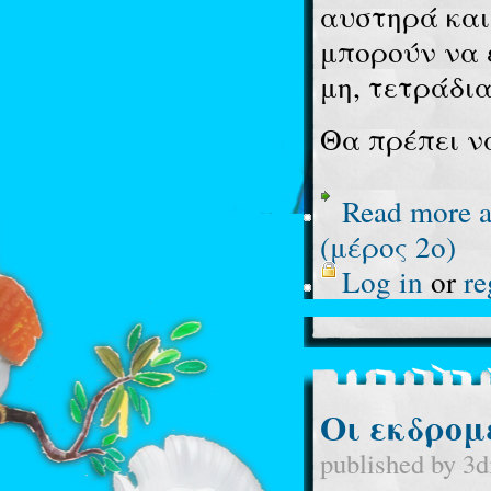
αυστηρά και
μπορούν να 
μη, τετράδι
Θα πρέπει ν
Read more
a
(μέρος 2ο)
Log in
or
re
Οι εκδρομ
published by
3d