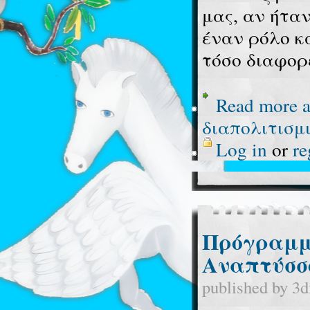
μας, αν ήτα
έναν ρόλο κα
τόσο διαφορε
Read more
a
διαπολιτισμι
Log in
or
re
Πρόγραμμα
Αναπτύσσο
published by
3d