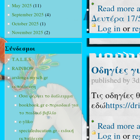
Read more
a
May 2025
(11)
September 2025
(4)
Δευτέρα 17/
October 2025
(1)
Log in
or
re
November 2025
(2)
Σύνδεσμοι
T.A.L.E.S
Οδηγίες γ
RAINBOW
arslonga.mysch.gr
published by
3d
εκπαίδευση
Τις οδηγίες 
Όσα φέρνει το διάλειμμα
εδώ
https://
bookbook.gr e-περιοδικό για
το παιδικό βιβλίο
e-yliko
Read more
a
specialeducation.gr - ειδική
Log in
or
re
εκπαίδευση