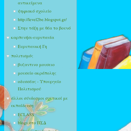
αντικείμενα
ψηφιακό σχολείο
http://level2be.blogspot.gr/
Στην τάξη με θέα το βουνό
καρπενήσι-ευρυτανία
Ευρυτανική Γη
πολιτισμός
βυζαντινο μουσειο
μουσείο ακρόπολης
οδυσσέας - Υπουργείο
Πολιτισμού
άλλοι σύνδεσμοι σχετικοί με
εκπαίδευση
ECLASS
blogs στο ΠΣΔ