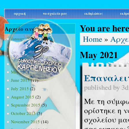
main_menu
αρχική
το σχολείο μας
εκδηλώσεις
εκδρ
You are her
Αρχείο ανά μήνα
Home
»
Αρχε
January 2015
(3)
February 2015
(9)
May 2021
March 2015
(34)
April 2015
(15)
May 2015
(13)
Επαναλειτ
June 2015
(11)
published by
3d
July 2015
(2)
August 2015
(2)
Με τη σύμφω
September 2015
(5)
ορίστηκε η ν
October 2015
(5)
σχολείου μα
November 2015
(14)
σας ενημερώ