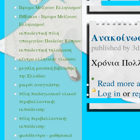
Ίδρυμα Μείζονος Ελληνισμού
ΙΜΕάκια - Ίδρυμα Μείζονος
Ελληνισμού
εκπαιδευτική πύλη
Ανακοίνω
υπουργείου Παιδείας Κύπρου
published by
3d
εκπαιδευτική τηλεόραση
κέντρο ελληνικής γλώσσας
Χρόνια Πολλ
μεγάλη μουσική βιβλιοθήκη
της Ελλάδας
Read more
a
μικρός αναγνώστης
Log in
or
re
πύλη παιδαγωγικού υλικού
περιβαλλοντικής
εκπαίδευσης
πύλη περιβαλλοντικής
εκπαίδευσης
φωτόδεντρο - μαθησιακά