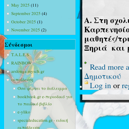
May 2025
(11)
September 2025
(4)
Α. Στη σχολ
October 2025
(1)
Καρπενησίο
November 2025
(2)
μαθητές/τρι
Σύνδεσμοι
Ξηριά
και 
T.A.L.E.S
RAINBOW
Read more
a
arslonga.mysch.gr
Δημοτικού
εκπαίδευση
Log in
or
re
Όσα φέρνει το διάλειμμα
bookbook.gr e-περιοδικό για
το παιδικό βιβλίο
e-yliko
specialeducation.gr - ειδική
εκπαίδευση