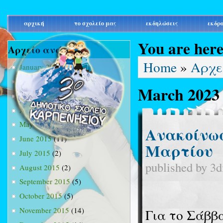
main_menu
αρχική
το σχολείο μας
εκδηλώσεις
εκδρ
You are her
Αρχείο ανά μήνα
Home
»
Αρχε
January 2015
(3)
February 2015
(9)
March 2023
March 2015
(34)
April 2015
(15)
May 2015
(13)
Ανακοίνωσ
June 2015
(11)
Μαρτίου
July 2015
(2)
published by
3d
August 2015
(2)
September 2015
(5)
October 2015
(5)
November 2015
(14)
Για το Σάββα