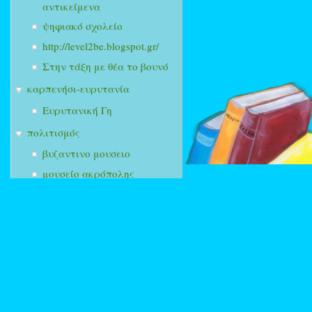
αντικείμενα
ψηφιακό σχολείο
http://level2be.blogspot.gr/
Στην τάξη με θέα το βουνό
καρπενήσι-ευρυτανία
Ευρυτανική Γη
πολιτισμός
βυζαντινο μουσειο
μουσείο ακρόπολης
οδυσσέας - Υπουργείο
Πολιτισμού
άλλοι σύνδεσμοι σχετικοί με
εκπαίδευση
ECLASS
blogs στο ΠΣΔ