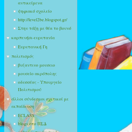
αντικείμενα
ψηφιακό σχολείο
http://level2be.blogspot.gr/
Στην τάξη με θέα το βουνό
καρπενήσι-ευρυτανία
Ευρυτανική Γη
πολιτισμός
βυζαντινο μουσειο
μουσείο ακρόπολης
οδυσσέας - Υπουργείο
Πολιτισμού
άλλοι σύνδεσμοι σχετικοί με
εκπαίδευση
ECLASS
blogs στο ΠΣΔ