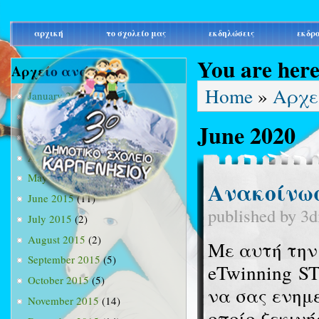
main_menu
αρχική
το σχολείο μας
εκδηλώσεις
εκδρ
You are her
Αρχείο ανά μήνα
Home
»
Αρχε
January 2015
(3)
February 2015
(9)
June 2020
March 2015
(34)
April 2015
(15)
May 2015
(13)
Ανακοίνωσ
June 2015
(11)
published by
3d
July 2015
(2)
August 2015
(2)
Με αυτή την
September 2015
(5)
eTwinning ST
October 2015
(5)
να σας ενημ
November 2015
(14)
οποίο ξεκιν