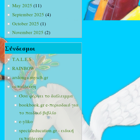
May 2025
(11)
September 2025
(4)
October 2025
(1)
November 2025
(2)
Σύνδεσμοι
T.A.L.E.S
RAINBOW
arslonga.mysch.gr
εκπαίδευση
Όσα φέρνει το διάλειμμα
bookbook.gr e-περιοδικό για
το παιδικό βιβλίο
e-yliko
specialeducation.gr - ειδική
εκπαίδευση