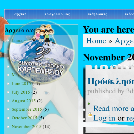
main_menu
αρχική
το σχολείο μας
εκδηλώσεις
εκδρ
You are her
Αρχείο ανά μήνα
Home
»
Αρχε
January 2015
(3)
February 2015
(9)
November 2
March 2015
(34)
April 2015
(15)
May 2015
(13)
Πρόσκληση
June 2015
(11)
published by
3d
July 2015
(2)
August 2015
(2)
Read more
a
September 2015
(5)
Log in
or
re
October 2015
(5)
November 2015
(14)