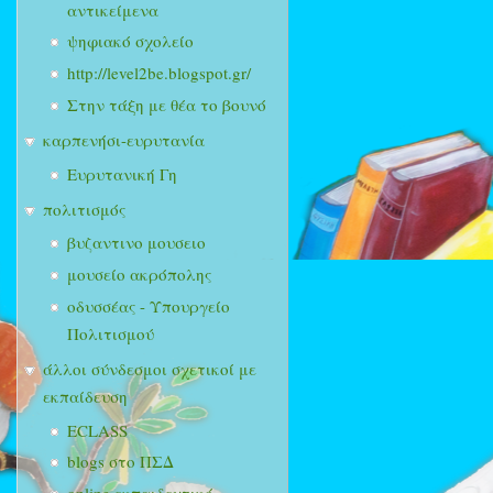
αντικείμενα
ψηφιακό σχολείο
http://level2be.blogspot.gr/
Στην τάξη με θέα το βουνό
καρπενήσι-ευρυτανία
Ευρυτανική Γη
πολιτισμός
βυζαντινο μουσειο
μουσείο ακρόπολης
οδυσσέας - Υπουργείο
Πολιτισμού
άλλοι σύνδεσμοι σχετικοί με
εκπαίδευση
ECLASS
blogs στο ΠΣΔ