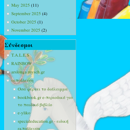
May 2025
(11)
September 2025
(4)
October 2025
(1)
November 2025
(2)
Σύνδεσμοι
T.A.L.E.S
RAINBOW
arslonga.mysch.gr
εκπαίδευση
Όσα φέρνει το διάλειμμα
bookbook.gr e-περιοδικό για
το παιδικό βιβλίο
e-yliko
specialeducation.gr - ειδική
εκπαίδευση