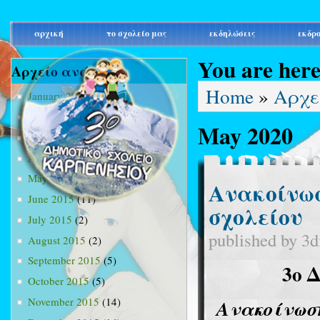
main_menu
αρχική
το σχολείο μας
εκδηλώσεις
εκδρ
You are her
Αρχείο ανά μήνα
Home
»
Αρχε
January 2015
(3)
February 2015
(9)
May 2020
March 2015
(34)
April 2015
(15)
May 2015
(13)
Ανακοίνωσ
June 2015
(11)
σχολείου
July 2015
(2)
published by
3d
August 2015
(2)
September 2015
(5)
3ο 
October 2015
(5)
Ανακοίνωσ
November 2015
(14)