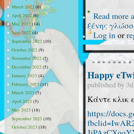
March 2022
(6)
Read more
a
April 2022
(6)
ξένης γλώσσ
May 2022
(14)
Log in
or
re
June 2022
(4)
September 2022
(10)
October 2022
(9)
November 2022
(5)
December 2022
(5)
Happy eTwi
January 2023
(4)
published by
3d
February 2023
(11)
March 2023
(5)
Κάντε κλικ ε
April 2023
(5)
May 2023
(18)
https://doc
September 2023
(10)
fbclid=IwA
October 2023
(18)
JjPAzCXoq