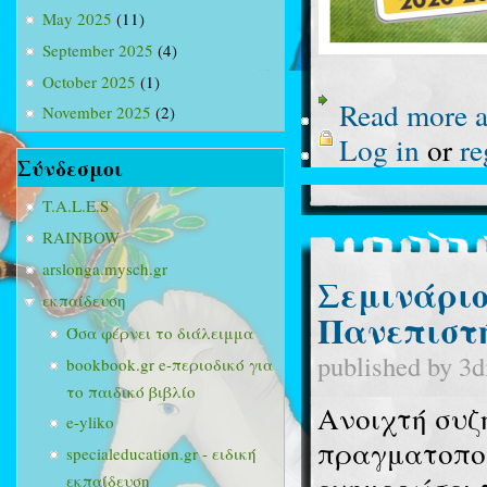
May 2025
(11)
September 2025
(4)
October 2025
(1)
Read more
a
November 2025
(2)
Log in
or
re
Σύνδεσμοι
T.A.L.E.S
RAINBOW
arslonga.mysch.gr
Σεμινάριο
εκπαίδευση
Πανεπιστ
Όσα φέρνει το διάλειμμα
published by
3d
bookbook.gr e-περιοδικό για
το παιδικό βιβλίο
Ανοιχτή συζή
e-yliko
πραγματοποι
specialeducation.gr - ειδική
εκπαίδευση