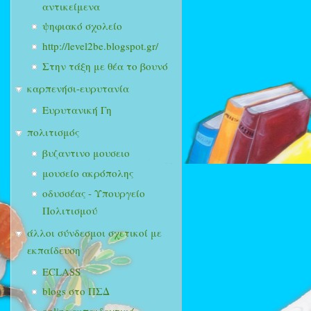
αντικείμενα
ψηφιακό σχολείο
http://level2be.blogspot.gr/
Στην τάξη με θέα το βουνό
καρπενήσι-ευρυτανία
Ευρυτανική Γη
πολιτισμός
βυζαντινο μουσειο
μουσείο ακρόπολης
οδυσσέας - Υπουργείο
Πολιτισμού
άλλοι σύνδεσμοι σχετικοί με
εκπαίδευση
ECLASS
blogs στο ΠΣΔ