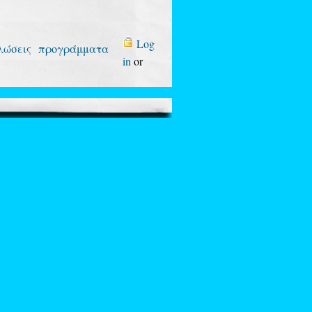
Log
λώσεις
προγράμματα
in
or