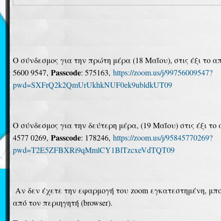
Ο σύνδεσμος για την πρώτη μέρα (18 Μαΐου), στις έξι τ
Passcode
5600 9547,
: 575163,
https
://
zoom
.
us
/
j
/99756009547?
pwd
=
SXFrQ
2
k
2
QmUrUkhkNUF
0
ek
9
ubldkUT
09
Ο σύνδεσμος για την δεύτερη μέρα, (19 Μαΐου) στις έξι τ
Passcode
4577 0269,
: 178246,
https
://
zoom
.
us
/
j
/95845770269?
pwd
=
T
2
E
5
ZFBXRi
9
qMmlCY
1
BlTzcxeVdTQT
09
Αν δεν έχετε την εφαρμογή του
zoom
εγκατεστημένη, μπο
από τον περιηγητή (
browser
).