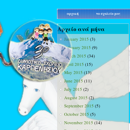
main_menu
αρχική
το σχολείο μας
Αρχείο ανά μήνα
January 2015
(3)
February 2015
(9)
March 2015
(34)
April 2015
(15)
May 2015
(13)
June 2015
(11)
July 2015
(2)
August 2015
(2)
September 2015
(5)
October 2015
(5)
November 2015
(14)