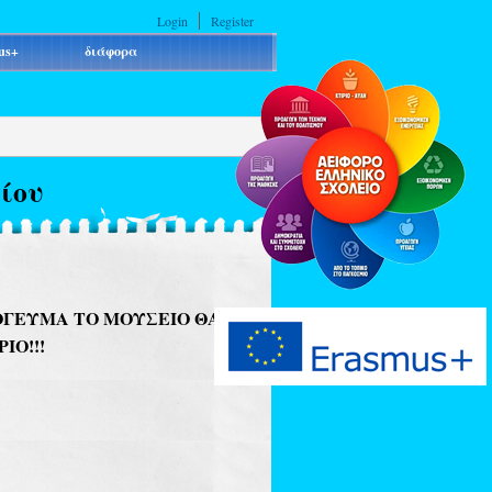
Login
Register
us+
διάφορα
ίου
ΠΟΓΕΥΜΑ ΤΟ ΜΟΥΣΕΙΟ ΘΑ
ΙΟ!!!