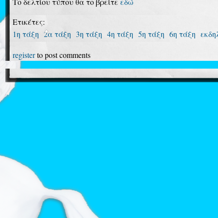
Το δελτίου τύπου θα το βρείτε
εδώ
Ετικέτες:
1η τάξη
2α τάξη
3η τάξη
4η τάξη
5η τάξη
6η τάξη
εκδη
register
to post comments