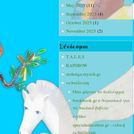
May 2025
(11)
September 2025
(4)
October 2025
(1)
November 2025
(2)
Σύνδεσμοι
T.A.L.E.S
RAINBOW
arslonga.mysch.gr
εκπαίδευση
Όσα φέρνει το διάλειμμα
bookbook.gr e-περιοδικό για
το παιδικό βιβλίο
e-yliko
specialeducation.gr - ειδική
εκπαίδευση