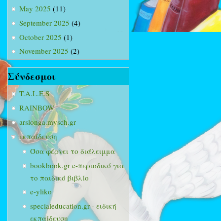
May 2025
(11)
September 2025
(4)
October 2025
(1)
November 2025
(2)
Σύνδεσμοι
T.A.L.E.S
RAINBOW
arslonga.mysch.gr
εκπαίδευση
Όσα φέρνει το διάλειμμα
bookbook.gr e-περιοδικό για
το παιδικό βιβλίο
e-yliko
specialeducation.gr - ειδική
εκπαίδευση