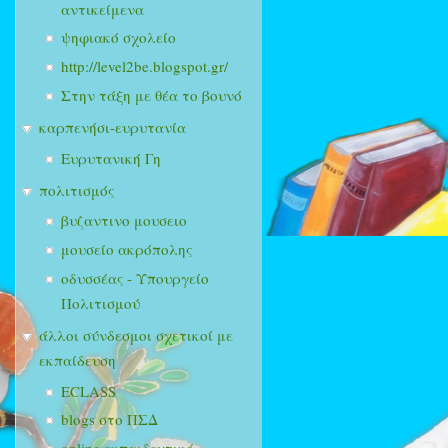
αντικείμενα
ψηφιακό σχολείο
http://level2be.blogspot.gr/
Στην τάξη με θέα το βουνό
καρπενήσι-ευρυτανία
Ευρυτανική Γη
πολιτισμός
βυζαντινο μουσειο
μουσείο ακρόπολης
οδυσσέας - Υπουργείο
Πολιτισμού
άλλοι σύνδεσμοι σχετικοί με
εκπαίδευση
ECLASS
blogs στο ΠΣΔ