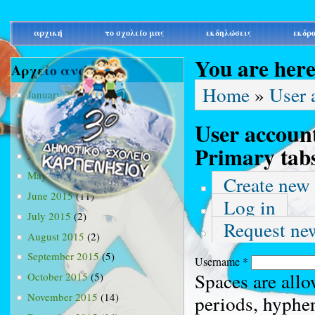
main_menu
αρχική
το σχολείο μας
εκδηλώσεις
εκδρ
You are her
Αρχείο ανά μήνα
Home
»
User 
January 2015
(3)
February 2015
(9)
User accoun
March 2015
(34)
Primary tab
April 2015
(15)
May 2015
(13)
Create new
June 2015
(11)
Log in
July 2015
(2)
Request ne
August 2015
(2)
September 2015
(5)
Username
*
Spaces are allo
October 2015
(5)
November 2015
(14)
periods, hyphe