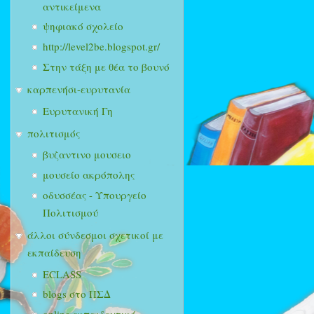
αντικείμενα
ψηφιακό σχολείο
http://level2be.blogspot.gr/
Στην τάξη με θέα το βουνό
καρπενήσι-ευρυτανία
Ευρυτανική Γη
πολιτισμός
βυζαντινο μουσειο
μουσείο ακρόπολης
οδυσσέας - Υπουργείο
Πολιτισμού
άλλοι σύνδεσμοι σχετικοί με
εκπαίδευση
ECLASS
blogs στο ΠΣΔ