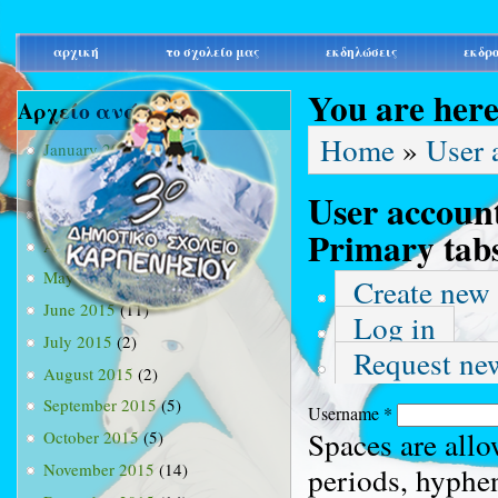
main_menu
αρχική
το σχολείο μας
εκδηλώσεις
εκδρ
You are her
Αρχείο ανά μήνα
Home
»
User 
January 2015
(3)
February 2015
(9)
User accoun
March 2015
(34)
Primary tab
April 2015
(15)
May 2015
(13)
Create new
June 2015
(11)
Log in
July 2015
(2)
Request ne
August 2015
(2)
September 2015
(5)
Username
*
Spaces are allo
October 2015
(5)
November 2015
(14)
periods, hyphe