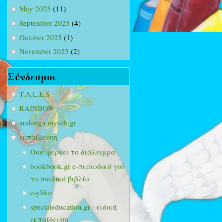
May 2025
(11)
September 2025
(4)
October 2025
(1)
November 2025
(2)
Σύνδεσμοι
T.A.L.E.S
RAINBOW
arslonga.mysch.gr
εκπαίδευση
Όσα φέρνει το διάλειμμα
bookbook.gr e-περιοδικό για
το παιδικό βιβλίο
e-yliko
specialeducation.gr - ειδική
εκπαίδευση