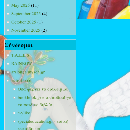
May 2025
(11)
September 2025
(4)
October 2025
(1)
November 2025
(2)
Σύνδεσμοι
T.A.L.E.S
RAINBOW
arslonga.mysch.gr
εκπαίδευση
Όσα φέρνει το διάλειμμα
bookbook.gr e-περιοδικό για
το παιδικό βιβλίο
e-yliko
specialeducation.gr - ειδική
εκπαίδευση