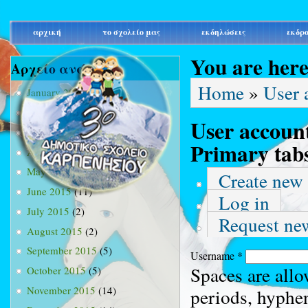
main_menu
αρχική
το σχολείο μας
εκδηλώσεις
εκδρ
You are her
Αρχείο ανά μήνα
Home
»
User 
January 2015
(3)
February 2015
(9)
User accoun
March 2015
(34)
Primary tab
April 2015
(15)
May 2015
(13)
Create new
June 2015
(11)
Log in
July 2015
(2)
Request ne
August 2015
(2)
September 2015
(5)
Username
*
Spaces are allo
October 2015
(5)
November 2015
(14)
periods, hyphe