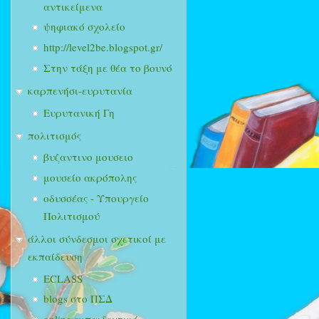
αντικείμενα
ψηφιακό σχολείο
http://level2be.blogspot.gr/
Στην τάξη με θέα το βουνό
καρπενήσι-ευρυτανία
Ευρυτανική Γη
πολιτισμός
βυζαντινο μουσειο
μουσείο ακρόπολης
οδυσσέας - Υπουργείο
Πολιτισμού
άλλοι σύνδεσμοι σχετικοί με
εκπαίδευση
ECLASS
blogs στο ΠΣΔ