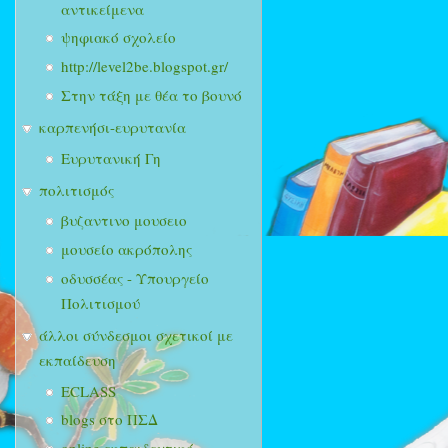
αντικείμενα
ψηφιακό σχολείο
http://level2be.blogspot.gr/
Στην τάξη με θέα το βουνό
καρπενήσι-ευρυτανία
Ευρυτανική Γη
πολιτισμός
βυζαντινο μουσειο
μουσείο ακρόπολης
οδυσσέας - Υπουργείο
Πολιτισμού
άλλοι σύνδεσμοι σχετικοί με
εκπαίδευση
ECLASS
blogs στο ΠΣΔ