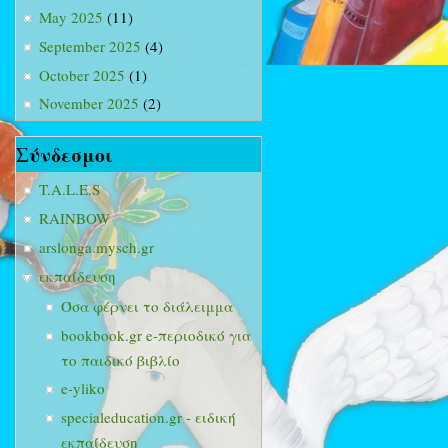
May 2025
(11)
September 2025
(4)
October 2025
(1)
November 2025
(2)
Σύνδεσμοι
T.A.L.E.S
RAINBOW
arslonga.mysch.gr
εκπαίδευση
Όσα φέρνει το διάλειμμα
bookbook.gr e-περιοδικό για
το παιδικό βιβλίο
e-yliko
specialeducation.gr - ειδική
εκπαίδευση