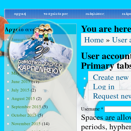
main_menu
αρχική
το σχολείο μας
εκδηλώσεις
εκδρ
You are her
Αρχείο ανά μήνα
Home
»
User 
January 2015
(3)
February 2015
(9)
User accoun
March 2015
(34)
Primary tab
April 2015
(15)
May 2015
(13)
Create new
June 2015
(11)
Log in
July 2015
(2)
Request ne
August 2015
(2)
September 2015
(5)
Username
*
Spaces are allo
October 2015
(5)
November 2015
(14)
periods, hyphe