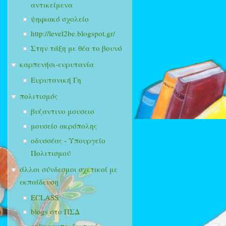
αντικείμενα
ψηφιακό σχολείο
http://level2be.blogspot.gr/
Στην τάξη με θέα το βουνό
καρπενήσι-ευρυτανία
Ευρυτανική Γη
πολιτισμός
βυζαντινο μουσειο
μουσείο ακρόπολης
οδυσσέας - Υπουργείο
Πολιτισμού
άλλοι σύνδεσμοι σχετικοί με
εκπαίδευση
ECLASS
blogs στο ΠΣΔ