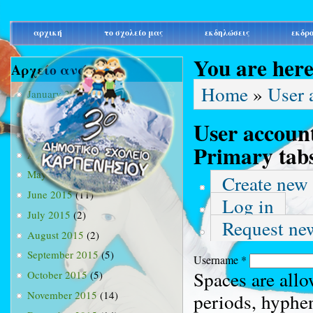
main_menu
αρχική
το σχολείο μας
εκδηλώσεις
εκδρ
You are her
Αρχείο ανά μήνα
Home
»
User 
January 2015
(3)
February 2015
(9)
User accoun
March 2015
(34)
Primary tab
April 2015
(15)
May 2015
(13)
Create new
June 2015
(11)
Log in
July 2015
(2)
Request ne
August 2015
(2)
September 2015
(5)
Username
*
Spaces are allo
October 2015
(5)
November 2015
(14)
periods, hyphe