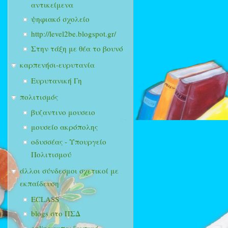
αντικείμενα
ψηφιακό σχολείο
http://level2be.blogspot.gr/
Στην τάξη με θέα το βουνό
καρπενήσι-ευρυτανία
Ευρυτανική Γη
πολιτισμός
βυζαντινο μουσειο
μουσείο ακρόπολης
οδυσσέας - Υπουργείο
Πολιτισμού
άλλοι σύνδεσμοι σχετικοί με
εκπαίδευση
ECLASS
blogs στο ΠΣΔ