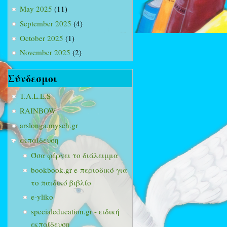
May 2025
(11)
September 2025
(4)
October 2025
(1)
November 2025
(2)
Σύνδεσμοι
T.A.L.E.S
RAINBOW
arslonga.mysch.gr
εκπαίδευση
Όσα φέρνει το διάλειμμα
bookbook.gr e-περιοδικό για
το παιδικό βιβλίο
e-yliko
specialeducation.gr - ειδική
εκπαίδευση