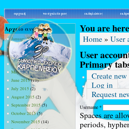
main_menu
αρχική
το σχολείο μας
εκδηλώσεις
εκδρ
You are her
Αρχείο ανά μήνα
Home
»
User 
January 2015
(3)
February 2015
(9)
User accoun
March 2015
(34)
Primary tab
April 2015
(15)
May 2015
(13)
Create new
June 2015
(11)
Log in
July 2015
(2)
Request ne
August 2015
(2)
September 2015
(5)
Username
*
Spaces are allo
October 2015
(5)
November 2015
(14)
periods, hyphe