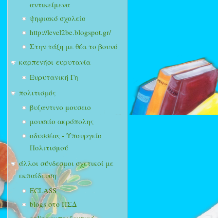
αντικείμενα
ψηφιακό σχολείο
http://level2be.blogspot.gr/
Στην τάξη με θέα το βουνό
καρπενήσι-ευρυτανία
Ευρυτανική Γη
πολιτισμός
βυζαντινο μουσειο
μουσείο ακρόπολης
οδυσσέας - Υπουργείο
Πολιτισμού
άλλοι σύνδεσμοι σχετικοί με
εκπαίδευση
ECLASS
blogs στο ΠΣΔ