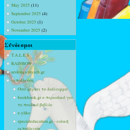
May 2025
(11)
September 2025
(4)
October 2025
(1)
November 2025
(2)
Σύνδεσμοι
T.A.L.E.S
RAINBOW
arslonga.mysch.gr
εκπαίδευση
Όσα φέρνει το διάλειμμα
bookbook.gr e-περιοδικό για
το παιδικό βιβλίο
e-yliko
specialeducation.gr - ειδική
εκπαίδευση