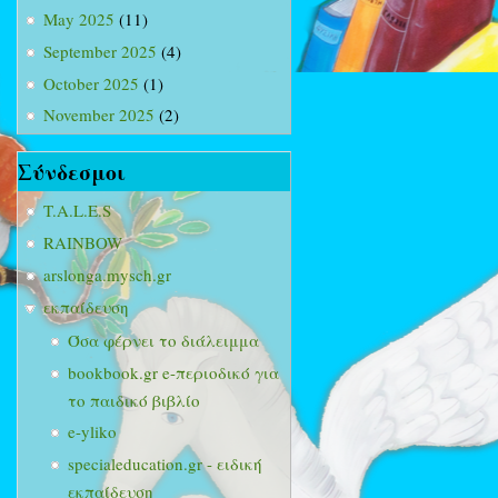
May 2025
(11)
September 2025
(4)
October 2025
(1)
November 2025
(2)
Σύνδεσμοι
T.A.L.E.S
RAINBOW
arslonga.mysch.gr
εκπαίδευση
Όσα φέρνει το διάλειμμα
bookbook.gr e-περιοδικό για
το παιδικό βιβλίο
e-yliko
specialeducation.gr - ειδική
εκπαίδευση