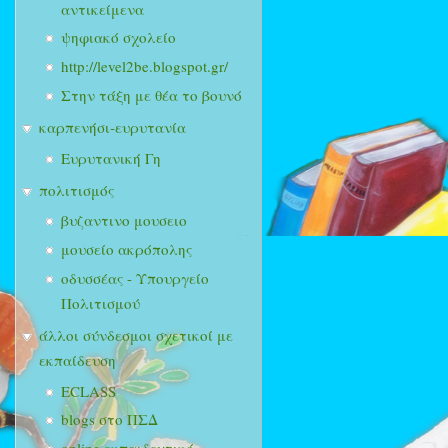
αντικείμενα
ψηφιακό σχολείο
http://level2be.blogspot.gr/
Στην τάξη με θέα το βουνό
καρπενήσι-ευρυτανία
Ευρυτανική Γη
πολιτισμός
βυζαντινο μουσειο
μουσείο ακρόπολης
οδυσσέας - Υπουργείο
Πολιτισμού
άλλοι σύνδεσμοι σχετικοί με
εκπαίδευση
ECLASS
blogs στο ΠΣΔ