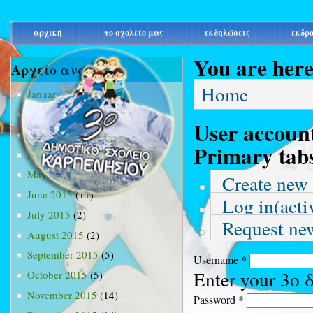
main_menu
αρχική
το σχολείο μας
εκδηλώσεις
εκδρ
You are her
Αρχείο ανά μήνα
Home
January 2015
(3)
February 2015
(9)
User accoun
March 2015
(34)
Primary tab
April 2015
(15)
May 2015
(13)
Create new
June 2015
(11)
Log in
(acti
July 2015
(2)
Request ne
August 2015
(2)
September 2015
(5)
Username
*
Enter your 3ο
October 2015
(5)
November 2015
(14)
Password
*