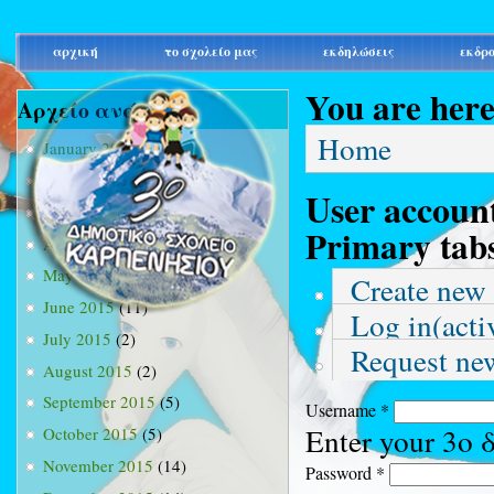
main_menu
αρχική
το σχολείο μας
εκδηλώσεις
εκδρ
You are her
Αρχείο ανά μήνα
Home
January 2015
(3)
February 2015
(9)
User accoun
March 2015
(34)
Primary tab
April 2015
(15)
May 2015
(13)
Create new
June 2015
(11)
Log in
(acti
July 2015
(2)
Request ne
August 2015
(2)
September 2015
(5)
Username
*
Enter your 3ο
October 2015
(5)
November 2015
(14)
Password
*