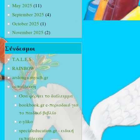
May 2025
(11)
September 2025
(4)
October 2025
(1)
November 2025
(2)
Σύνδεσμοι
T.A.L.E.S
RAINBOW
arslonga.mysch.gr
εκπαίδευση
Όσα φέρνει το διάλειμμα
bookbook.gr e-περιοδικό για
το παιδικό βιβλίο
e-yliko
specialeducation.gr - ειδική
εκπαίδευση