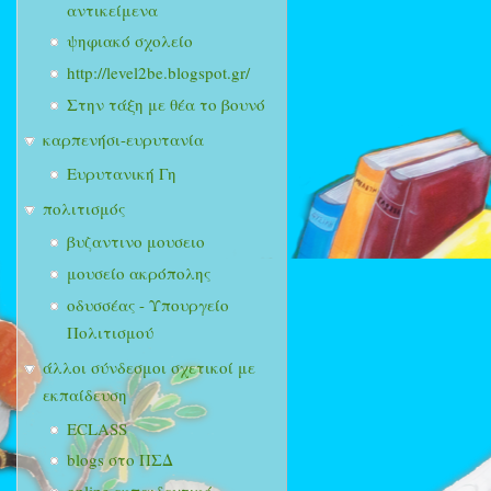
αντικείμενα
ψηφιακό σχολείο
http://level2be.blogspot.gr/
Στην τάξη με θέα το βουνό
καρπενήσι-ευρυτανία
Ευρυτανική Γη
πολιτισμός
βυζαντινο μουσειο
μουσείο ακρόπολης
οδυσσέας - Υπουργείο
Πολιτισμού
άλλοι σύνδεσμοι σχετικοί με
εκπαίδευση
ECLASS
blogs στο ΠΣΔ