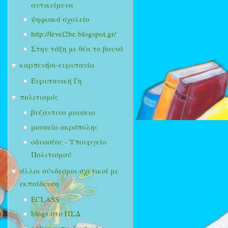
αντικείμενα
ψηφιακό σχολείο
http://level2be.blogspot.gr/
Στην τάξη με θέα το βουνό
καρπενήσι-ευρυτανία
Ευρυτανική Γη
πολιτισμός
βυζαντινο μουσειο
μουσείο ακρόπολης
οδυσσέας - Υπουργείο
Πολιτισμού
άλλοι σύνδεσμοι σχετικοί με
εκπαίδευση
ECLASS
blogs στο ΠΣΔ