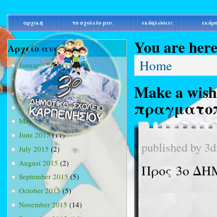
main_menu
αρχική
το σχολείο μας
εκδηλώσεις
εκδρ
You are her
Αρχείο ανά μήνα
Home
January 2015
(3)
February 2015
(9)
Make a wish
March 2015
(34)
πραγματοπ
April 2015
(15)
May 2015
(13)
June 2015
(11)
published by
3d
July 2015
(2)
August 2015
(2)
Προς
3ο ΔΗ
September 2015
(5)
October 2015
(5)
November 2015
(14)