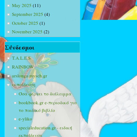
May 2025
(11)
September 2025
(4)
October 2025
(1)
November 2025
(2)
Σύνδεσμοι
T.A.L.E.S
RAINBOW
arslonga.mysch.gr
εκπαίδευση
Όσα φέρνει το διάλειμμα
bookbook.gr e-περιοδικό για
το παιδικό βιβλίο
e-yliko
specialeducation.gr - ειδική
εκπαίδευση