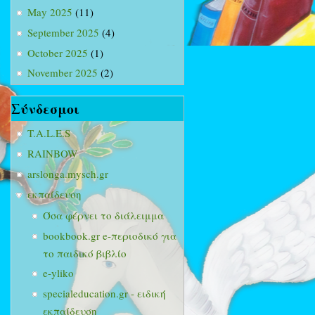
May 2025
(11)
September 2025
(4)
October 2025
(1)
November 2025
(2)
Σύνδεσμοι
T.A.L.E.S
RAINBOW
arslonga.mysch.gr
εκπαίδευση
Όσα φέρνει το διάλειμμα
bookbook.gr e-περιοδικό για
το παιδικό βιβλίο
e-yliko
specialeducation.gr - ειδική
εκπαίδευση