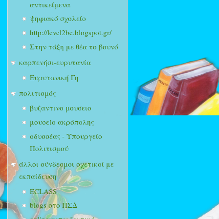
αντικείμενα
ψηφιακό σχολείο
http://level2be.blogspot.gr/
Στην τάξη με θέα το βουνό
καρπενήσι-ευρυτανία
Ευρυτανική Γη
πολιτισμός
βυζαντινο μουσειο
μουσείο ακρόπολης
οδυσσέας - Υπουργείο
Πολιτισμού
άλλοι σύνδεσμοι σχετικοί με
εκπαίδευση
ECLASS
blogs στο ΠΣΔ