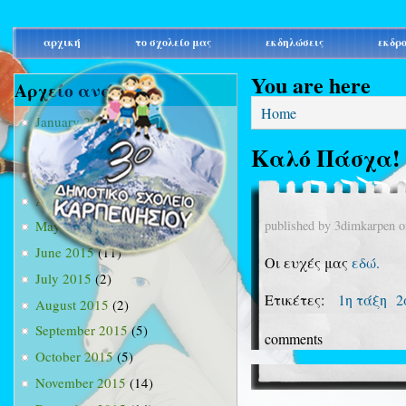
main_menu
αρχική
το σχολείο μας
εκδηλώσεις
εκδρ
You are here
Αρχείο ανά μήνα
Home
January 2015
(3)
February 2015
(9)
Καλό Πάσχα!
March 2015
(34)
April 2015
(15)
published by
3dimkarpen
o
May 2015
(13)
June 2015
(11)
Οι ευχές μας
εδώ.
July 2015
(2)
Ετικέτες:
1η τάξη
2
August 2015
(2)
September 2015
(5)
comments
October 2015
(5)
November 2015
(14)