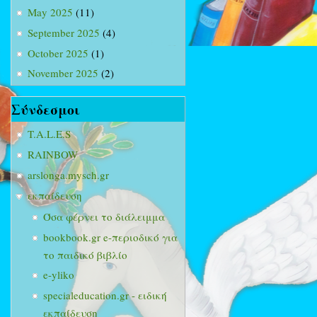
May 2025
(11)
September 2025
(4)
October 2025
(1)
November 2025
(2)
Σύνδεσμοι
T.A.L.E.S
RAINBOW
arslonga.mysch.gr
εκπαίδευση
Όσα φέρνει το διάλειμμα
bookbook.gr e-περιοδικό για
το παιδικό βιβλίο
e-yliko
specialeducation.gr - ειδική
εκπαίδευση