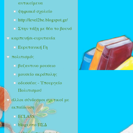
αντικείμενα
ψηφιακό σχολείο
http://level2be.blogspot.gr/
Στην τάξη με θέα το βουνό
καρπενήσι-ευρυτανία
Ευρυτανική Γη
πολιτισμός
βυζαντινο μουσειο
μουσείο ακρόπολης
οδυσσέας - Υπουργείο
Πολιτισμού
άλλοι σύνδεσμοι σχετικοί με
εκπαίδευση
ECLASS
blogs στο ΠΣΔ