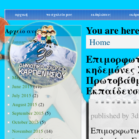
main_menu
αρχική
το σχολείο μας
εκδηλώσεις
εκδρ
You are her
Αρχείο ανά μήνα
Home
January 2015
(3)
February 2015
(9)
Επιμορφωτι
March 2015
(34)
κηδεμόνες
April 2015
(15)
Πρωτοβάθμ
May 2015
(13)
Εκπαίδευσ
June 2015
(11)
July 2015
(2)
August 2015
(2)
September 2015
(5)
published by
3d
October 2015
(5)
Επιμορφωτικ
November 2015
(14)