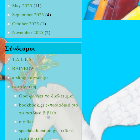
May 2025
(11)
September 2025
(4)
October 2025
(1)
November 2025
(2)
Σύνδεσμοι
T.A.L.E.S
RAINBOW
arslonga.mysch.gr
εκπαίδευση
Όσα φέρνει το διάλειμμα
bookbook.gr e-περιοδικό για
το παιδικό βιβλίο
e-yliko
specialeducation.gr - ειδική
εκπαίδευση