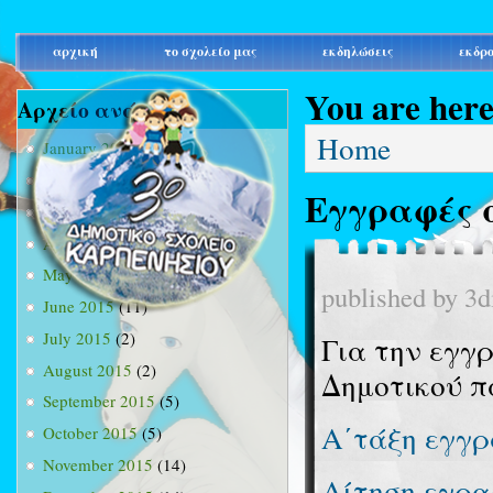
main_menu
αρχική
το σχολείο μας
εκδηλώσεις
εκδρ
You are her
Αρχείο ανά μήνα
Home
January 2015
(3)
February 2015
(9)
Εγγραφές 
March 2015
(34)
April 2015
(15)
May 2015
(13)
published by
3d
June 2015
(11)
July 2015
(2)
Για την εγγ
August 2015
(2)
Δημοτικού π
September 2015
(5)
Α΄τάξη εγγρ
October 2015
(5)
November 2015
(14)
Αίτηση εγρ