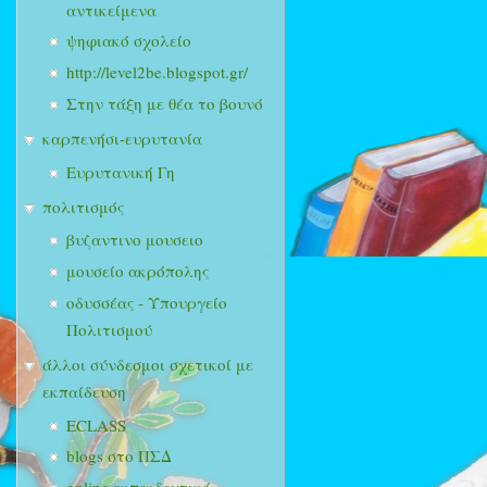
αντικείμενα
ψηφιακό σχολείο
http://level2be.blogspot.gr/
Στην τάξη με θέα το βουνό
καρπενήσι-ευρυτανία
Ευρυτανική Γη
πολιτισμός
βυζαντινο μουσειο
μουσείο ακρόπολης
οδυσσέας - Υπουργείο
Πολιτισμού
άλλοι σύνδεσμοι σχετικοί με
εκπαίδευση
ECLASS
blogs στο ΠΣΔ