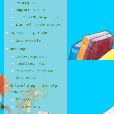
αντικείμενα
ψηφιακό σχολείο
http://level2be.blogspot.gr/
Στην τάξη με θέα το βουνό
καρπενήσι-ευρυτανία
Ευρυτανική Γη
πολιτισμός
βυζαντινο μουσειο
μουσείο ακρόπολης
οδυσσέας - Υπουργείο
Πολιτισμού
άλλοι σύνδεσμοι σχετικοί με
εκπαίδευση
ECLASS
blogs στο ΠΣΔ