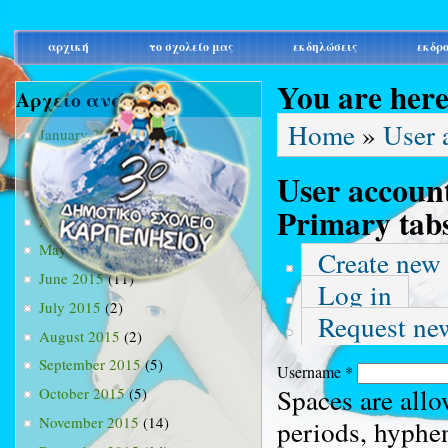
main_menu
αρχική
το σχολείο μας
εκδηλώσεις
εκδρ
You are her
Αρχείο ανά μήνα
Home
»
User 
January 2015
(3)
February 2015
(9)
User accoun
March 2015
(34)
Primary tab
April 2015
(15)
May 2015
(13)
Create new
June 2015
(11)
Log in
July 2015
(2)
Request ne
August 2015
(2)
September 2015
(5)
Username
*
Spaces are allo
October 2015
(5)
November 2015
(14)
periods, hyphe