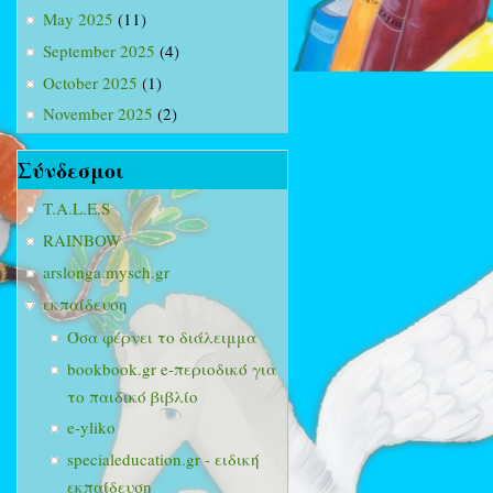
May 2025
(11)
September 2025
(4)
October 2025
(1)
November 2025
(2)
Σύνδεσμοι
T.A.L.E.S
RAINBOW
arslonga.mysch.gr
εκπαίδευση
Όσα φέρνει το διάλειμμα
bookbook.gr e-περιοδικό για
το παιδικό βιβλίο
e-yliko
specialeducation.gr - ειδική
εκπαίδευση