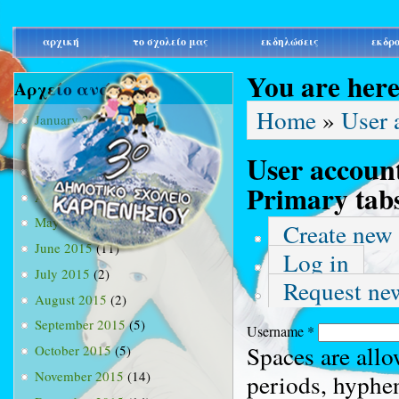
main_menu
αρχική
το σχολείο μας
εκδηλώσεις
εκδρ
You are her
Αρχείο ανά μήνα
Home
»
User 
January 2015
(3)
February 2015
(9)
User accoun
March 2015
(34)
Primary tab
April 2015
(15)
May 2015
(13)
Create new
June 2015
(11)
Log in
July 2015
(2)
Request ne
August 2015
(2)
September 2015
(5)
Username
*
Spaces are allo
October 2015
(5)
November 2015
(14)
periods, hyphe