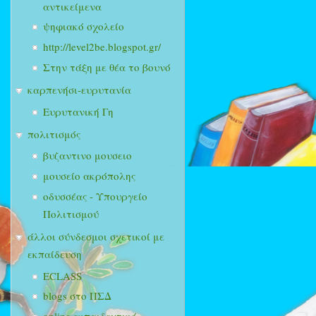
αντικείμενα
ψηφιακό σχολείο
http://level2be.blogspot.gr/
Στην τάξη με θέα το βουνό
καρπενήσι-ευρυτανία
Ευρυτανική Γη
πολιτισμός
βυζαντινο μουσειο
μουσείο ακρόπολης
οδυσσέας - Υπουργείο
Πολιτισμού
άλλοι σύνδεσμοι σχετικοί με
εκπαίδευση
ECLASS
blogs στο ΠΣΔ