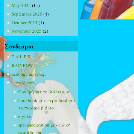
May 2025
(11)
September 2025
(4)
October 2025
(1)
November 2025
(2)
Σύνδεσμοι
T.A.L.E.S
RAINBOW
arslonga.mysch.gr
εκπαίδευση
Όσα φέρνει το διάλειμμα
bookbook.gr e-περιοδικό για
το παιδικό βιβλίο
e-yliko
specialeducation.gr - ειδική
εκπαίδευση