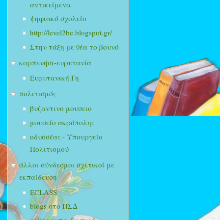
αντικείμενα
ψηφιακό σχολείο
http://level2be.blogspot.gr/
Στην τάξη με θέα το βουνό
καρπενήσι-ευρυτανία
Ευρυτανική Γη
πολιτισμός
βυζαντινο μουσειο
μουσείο ακρόπολης
οδυσσέας - Υπουργείο
Πολιτισμού
άλλοι σύνδεσμοι σχετικοί με
εκπαίδευση
ECLASS
blogs στο ΠΣΔ