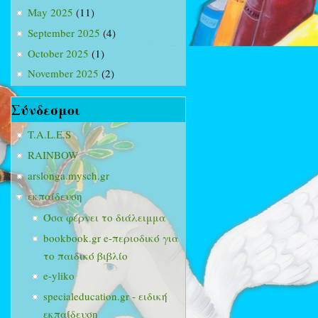
May 2025
(11)
September 2025
(4)
October 2025
(1)
November 2025
(2)
Σύνδεσμοι
T.A.L.E.S
RAINBOW
arslonga.mysch.gr
εκπαίδευση
Όσα φέρνει το διάλειμμα
bookbook.gr e-περιοδικό για
το παιδικό βιβλίο
e-yliko
specialeducation.gr - ειδική
εκπαίδευση