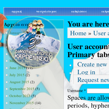
main_menu
αρχική
το σχολείο μας
εκδηλώσεις
εκδρ
You are her
Αρχείο ανά μήνα
Home
»
User 
January 2015
(3)
February 2015
(9)
User accoun
March 2015
(34)
Primary tab
April 2015
(15)
May 2015
(13)
Create new
June 2015
(11)
Log in
July 2015
(2)
Request ne
August 2015
(2)
September 2015
(5)
Username
*
Spaces are allo
October 2015
(5)
November 2015
(14)
periods, hyphe