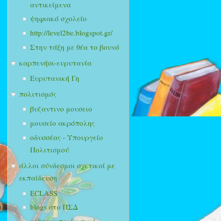
αντικείμενα
ψηφιακό σχολείο
http://level2be.blogspot.gr/
Στην τάξη με θέα το βουνό
καρπενήσι-ευρυτανία
Ευρυτανική Γη
πολιτισμός
βυζαντινο μουσειο
μουσείο ακρόπολης
οδυσσέας - Υπουργείο
Πολιτισμού
άλλοι σύνδεσμοι σχετικοί με
εκπαίδευση
ECLASS
blogs στο ΠΣΔ