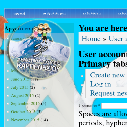
main_menu
αρχική
το σχολείο μας
εκδηλώσεις
εκδρ
You are her
Αρχείο ανά μήνα
Home
»
User 
January 2015
(3)
February 2015
(9)
User accoun
March 2015
(34)
Primary tab
April 2015
(15)
May 2015
(13)
Create new
June 2015
(11)
Log in
July 2015
(2)
Request ne
August 2015
(2)
September 2015
(5)
Username
*
Spaces are allo
October 2015
(5)
November 2015
(14)
periods, hyphe