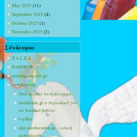
May 2025
(11)
September 2025
(4)
October 2025
(1)
November 2025
(2)
Σύνδεσμοι
T.A.L.E.S
RAINBOW
arslonga.mysch.gr
εκπαίδευση
Όσα φέρνει το διάλειμμα
bookbook.gr e-περιοδικό για
το παιδικό βιβλίο
e-yliko
specialeducation.gr - ειδική
εκπαίδευση