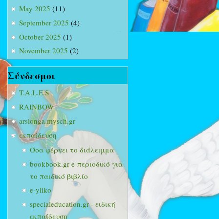
May 2025
(11)
September 2025
(4)
October 2025
(1)
November 2025
(2)
Σύνδεσμοι
T.A.L.E.S
RAINBOW
arslonga.mysch.gr
εκπαίδευση
Όσα φέρνει το διάλειμμα
bookbook.gr e-περιοδικό για
το παιδικό βιβλίο
e-yliko
specialeducation.gr - ειδική
εκπαίδευση