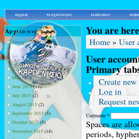
main_menu
αρχική
το σχολείο μας
εκδηλώσεις
εκδρ
You are her
Αρχείο ανά μήνα
Home
»
User 
January 2015
(3)
February 2015
(9)
User accoun
March 2015
(34)
Primary tab
April 2015
(15)
May 2015
(13)
Create new
June 2015
(11)
Log in
July 2015
(2)
Request ne
August 2015
(2)
September 2015
(5)
Username
*
Spaces are allo
October 2015
(5)
November 2015
(14)
periods, hyphe