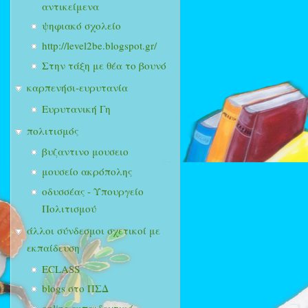
αντικείμενα
ψηφιακό σχολείο
http://level2be.blogspot.gr/
Στην τάξη με θέα το βουνό
καρπενήσι-ευρυτανία
Ευρυτανική Γη
πολιτισμός
βυζαντινο μουσειο
μουσείο ακρόπολης
οδυσσέας - Υπουργείο
Πολιτισμού
άλλοι σύνδεσμοι σχετικοί με
εκπαίδευση
ECLASS
blogs στο ΠΣΔ