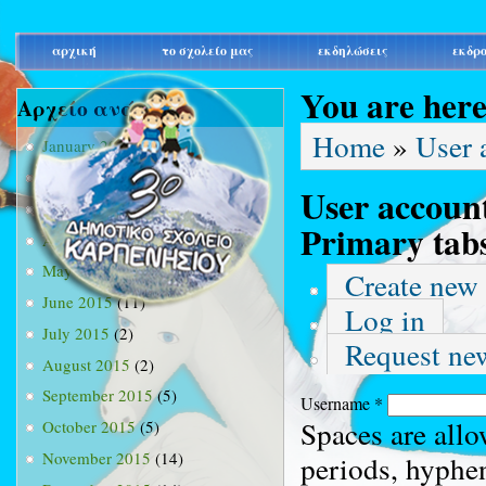
main_menu
αρχική
το σχολείο μας
εκδηλώσεις
εκδρ
You are her
Αρχείο ανά μήνα
Home
»
User 
January 2015
(3)
February 2015
(9)
User accoun
March 2015
(34)
Primary tab
April 2015
(15)
May 2015
(13)
Create new
June 2015
(11)
Log in
July 2015
(2)
Request ne
August 2015
(2)
September 2015
(5)
Username
*
Spaces are allo
October 2015
(5)
November 2015
(14)
periods, hyphe