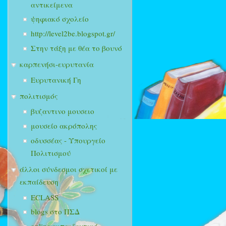
αντικείμενα
ψηφιακό σχολείο
http://level2be.blogspot.gr/
Στην τάξη με θέα το βουνό
καρπενήσι-ευρυτανία
Ευρυτανική Γη
πολιτισμός
βυζαντινο μουσειο
μουσείο ακρόπολης
οδυσσέας - Υπουργείο
Πολιτισμού
άλλοι σύνδεσμοι σχετικοί με
εκπαίδευση
ECLASS
blogs στο ΠΣΔ