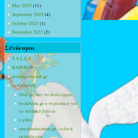
May 2025
(11)
September 2025
(4)
October 2025
(1)
November 2025
(2)
Σύνδεσμοι
T.A.L.E.S
RAINBOW
arslonga.mysch.gr
εκπαίδευση
Όσα φέρνει το διάλειμμα
bookbook.gr e-περιοδικό για
το παιδικό βιβλίο
e-yliko
specialeducation.gr - ειδική
εκπαίδευση