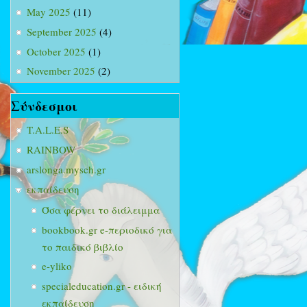
May 2025
(11)
September 2025
(4)
October 2025
(1)
November 2025
(2)
Σύνδεσμοι
T.A.L.E.S
RAINBOW
arslonga.mysch.gr
εκπαίδευση
Όσα φέρνει το διάλειμμα
bookbook.gr e-περιοδικό για
το παιδικό βιβλίο
e-yliko
specialeducation.gr - ειδική
εκπαίδευση