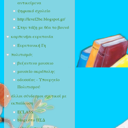
αντικείμενα
ψηφιακό σχολείο
http://level2be.blogspot.gr/
Στην τάξη με θέα το βουνό
καρπενήσι-ευρυτανία
Ευρυτανική Γη
πολιτισμός
βυζαντινο μουσειο
μουσείο ακρόπολης
οδυσσέας - Υπουργείο
Πολιτισμού
άλλοι σύνδεσμοι σχετικοί με
εκπαίδευση
ECLASS
blogs στο ΠΣΔ