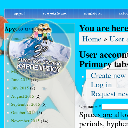
main_menu
αρχική
το σχολείο μας
εκδηλώσεις
εκδρ
You are her
Αρχείο ανά μήνα
Home
»
User 
January 2015
(3)
February 2015
(9)
User accoun
March 2015
(34)
Primary tab
April 2015
(15)
May 2015
(13)
Create new
June 2015
(11)
Log in
July 2015
(2)
Request ne
August 2015
(2)
September 2015
(5)
Username
*
Spaces are allo
October 2015
(5)
November 2015
(14)
periods, hyphe