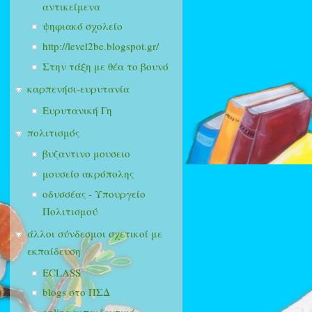
αντικείμενα
ψηφιακό σχολείο
http://level2be.blogspot.gr/
Στην τάξη με θέα το βουνό
καρπενήσι-ευρυτανία
Ευρυτανική Γη
πολιτισμός
βυζαντινο μουσειο
μουσείο ακρόπολης
οδυσσέας - Υπουργείο
Πολιτισμού
άλλοι σύνδεσμοι σχετικοί με
εκπαίδευση
ECLASS
blogs στο ΠΣΔ