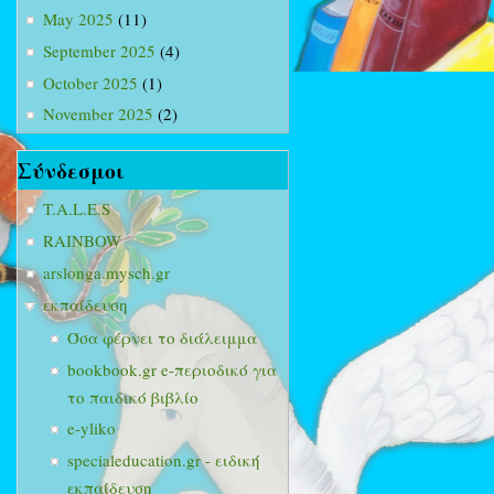
May 2025
(11)
September 2025
(4)
October 2025
(1)
November 2025
(2)
Σύνδεσμοι
T.A.L.E.S
RAINBOW
arslonga.mysch.gr
εκπαίδευση
Όσα φέρνει το διάλειμμα
bookbook.gr e-περιοδικό για
το παιδικό βιβλίο
e-yliko
specialeducation.gr - ειδική
εκπαίδευση