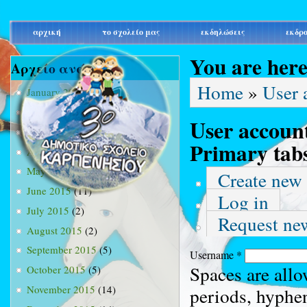
main_menu
αρχική
το σχολείο μας
εκδηλώσεις
εκδρ
You are her
Αρχείο ανά μήνα
Home
»
User 
January 2015
(3)
February 2015
(9)
User accoun
March 2015
(34)
Primary tab
April 2015
(15)
May 2015
(13)
Create new
June 2015
(11)
Log in
July 2015
(2)
Request ne
August 2015
(2)
September 2015
(5)
Username
*
Spaces are allo
October 2015
(5)
November 2015
(14)
periods, hyphe