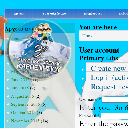
main_menu
αρχική
το σχολείο μας
εκδηλώσεις
εκδρ
You are here
Αρχείο ανά μήνα
Home
January 2015
(3)
February 2015
(9)
User account
March 2015
(34)
Primary tabs
April 2015
(15)
Create new
May 2015
(13)
Log in
(acti
June 2015
(11)
Request ne
July 2015
(2)
August 2015
(2)
Username
*
September 2015
(5)
Enter your 3ο
October 2015
(5)
Password
*
November 2015
(14)
Enter the pass