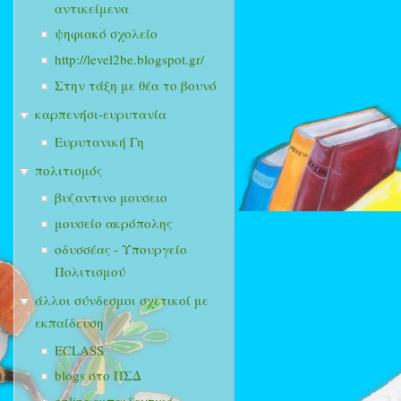
αντικείμενα
ψηφιακό σχολείο
http://level2be.blogspot.gr/
Στην τάξη με θέα το βουνό
καρπενήσι-ευρυτανία
Ευρυτανική Γη
πολιτισμός
βυζαντινο μουσειο
μουσείο ακρόπολης
οδυσσέας - Υπουργείο
Πολιτισμού
άλλοι σύνδεσμοι σχετικοί με
εκπαίδευση
ECLASS
blogs στο ΠΣΔ