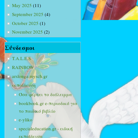
May 2025
(11)
September 2025
(4)
October 2025
(1)
November 2025
(2)
Σύνδεσμοι
T.A.L.E.S
RAINBOW
arslonga.mysch.gr
εκπαίδευση
Όσα φέρνει το διάλειμμα
bookbook.gr e-περιοδικό για
το παιδικό βιβλίο
e-yliko
specialeducation.gr - ειδική
εκπαίδευση