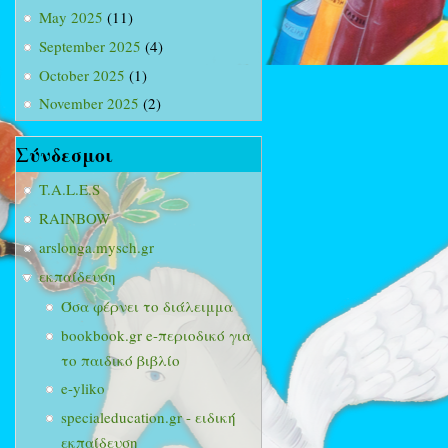
May 2025
(11)
September 2025
(4)
October 2025
(1)
November 2025
(2)
Σύνδεσμοι
T.A.L.E.S
RAINBOW
arslonga.mysch.gr
εκπαίδευση
Όσα φέρνει το διάλειμμα
bookbook.gr e-περιοδικό για
το παιδικό βιβλίο
e-yliko
specialeducation.gr - ειδική
εκπαίδευση