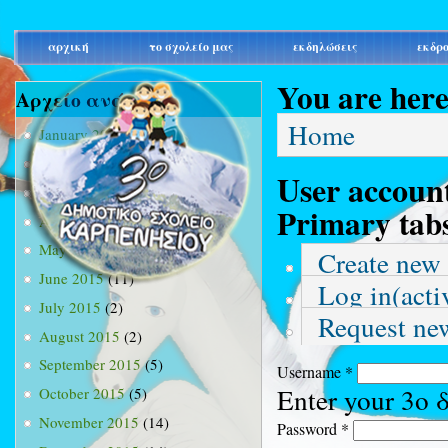
main_menu
αρχική
το σχολείο μας
εκδηλώσεις
εκδρ
You are her
Αρχείο ανά μήνα
Home
January 2015
(3)
February 2015
(9)
User accoun
March 2015
(34)
Primary tab
April 2015
(15)
May 2015
(13)
Create new
June 2015
(11)
Log in
(acti
July 2015
(2)
Request ne
August 2015
(2)
September 2015
(5)
Username
*
Enter your 3ο
October 2015
(5)
November 2015
(14)
Password
*