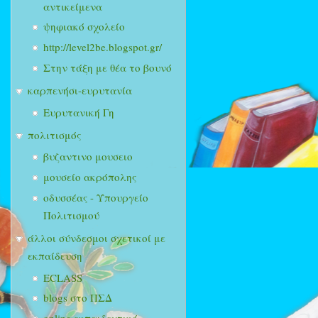
αντικείμενα
ψηφιακό σχολείο
http://level2be.blogspot.gr/
Στην τάξη με θέα το βουνό
καρπενήσι-ευρυτανία
Ευρυτανική Γη
πολιτισμός
βυζαντινο μουσειο
μουσείο ακρόπολης
οδυσσέας - Υπουργείο
Πολιτισμού
άλλοι σύνδεσμοι σχετικοί με
εκπαίδευση
ECLASS
blogs στο ΠΣΔ