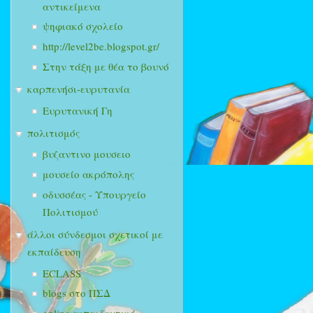
αντικείμενα
ψηφιακό σχολείο
http://level2be.blogspot.gr/
Στην τάξη με θέα το βουνό
καρπενήσι-ευρυτανία
Ευρυτανική Γη
πολιτισμός
βυζαντινο μουσειο
μουσείο ακρόπολης
οδυσσέας - Υπουργείο
Πολιτισμού
άλλοι σύνδεσμοι σχετικοί με
εκπαίδευση
ECLASS
blogs στο ΠΣΔ