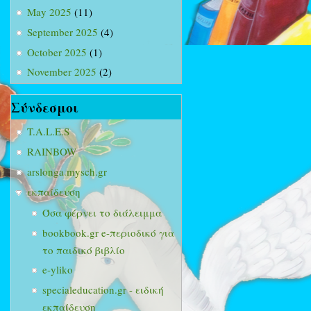
May 2025
(11)
September 2025
(4)
October 2025
(1)
November 2025
(2)
Σύνδεσμοι
T.A.L.E.S
RAINBOW
arslonga.mysch.gr
εκπαίδευση
Όσα φέρνει το διάλειμμα
bookbook.gr e-περιοδικό για
το παιδικό βιβλίο
e-yliko
specialeducation.gr - ειδική
εκπαίδευση