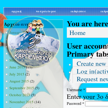
main_menu
αρχική
το σχολείο μας
εκδηλώσεις
εκδρ
You are her
Αρχείο ανά μήνα
Home
January 2015
(3)
February 2015
(9)
User accoun
March 2015
(34)
Primary tab
April 2015
(15)
May 2015
(13)
Create new
June 2015
(11)
Log in
(acti
July 2015
(2)
Request ne
August 2015
(2)
September 2015
(5)
Username
*
Enter your 3ο
October 2015
(5)
November 2015
(14)
Password
*