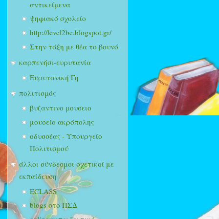
αντικείμενα
ψηφιακό σχολείο
http://level2be.blogspot.gr/
Στην τάξη με θέα το βουνό
καρπενήσι-ευρυτανία
Ευρυτανική Γη
πολιτισμός
βυζαντινο μουσειο
μουσείο ακρόπολης
οδυσσέας - Υπουργείο
Πολιτισμού
άλλοι σύνδεσμοι σχετικοί με
εκπαίδευση
ECLASS
blogs στο ΠΣΔ