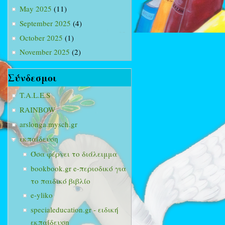
May 2025
(11)
September 2025
(4)
October 2025
(1)
November 2025
(2)
Σύνδεσμοι
T.A.L.E.S
RAINBOW
arslonga.mysch.gr
εκπαίδευση
Όσα φέρνει το διάλειμμα
bookbook.gr e-περιοδικό για
το παιδικό βιβλίο
e-yliko
specialeducation.gr - ειδική
εκπαίδευση