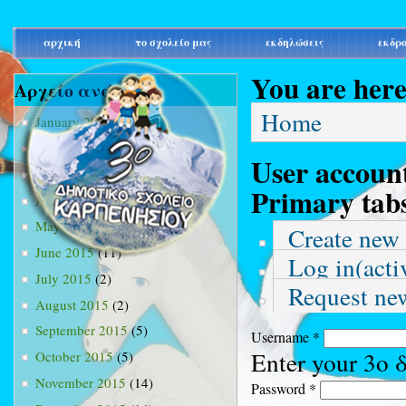
main_menu
αρχική
το σχολείο μας
εκδηλώσεις
εκδρ
You are her
Αρχείο ανά μήνα
Home
January 2015
(3)
February 2015
(9)
User accoun
March 2015
(34)
Primary tab
April 2015
(15)
May 2015
(13)
Create new
June 2015
(11)
Log in
(acti
July 2015
(2)
Request ne
August 2015
(2)
September 2015
(5)
Username
*
Enter your 3ο
October 2015
(5)
November 2015
(14)
Password
*