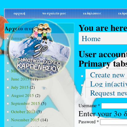
main_menu
αρχική
το σχολείο μας
εκδηλώσεις
εκδρ
You are her
Αρχείο ανά μήνα
Home
January 2015
(3)
February 2015
(9)
User accoun
March 2015
(34)
Primary tab
April 2015
(15)
May 2015
(13)
Create new
June 2015
(11)
Log in
(acti
July 2015
(2)
Request ne
August 2015
(2)
September 2015
(5)
Username
*
Enter your 3ο
October 2015
(5)
November 2015
(14)
Password
*