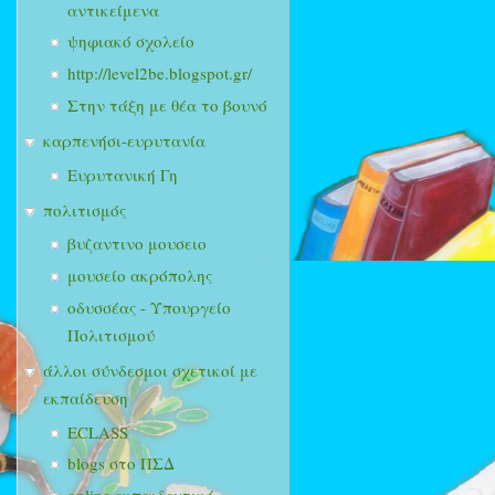
αντικείμενα
ψηφιακό σχολείο
http://level2be.blogspot.gr/
Στην τάξη με θέα το βουνό
καρπενήσι-ευρυτανία
Ευρυτανική Γη
πολιτισμός
βυζαντινο μουσειο
μουσείο ακρόπολης
οδυσσέας - Υπουργείο
Πολιτισμού
άλλοι σύνδεσμοι σχετικοί με
εκπαίδευση
ECLASS
blogs στο ΠΣΔ