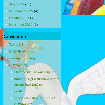
May 2025
(11)
September 2025
(4)
October 2025
(1)
November 2025
(2)
Σύνδεσμοι
T.A.L.E.S
RAINBOW
arslonga.mysch.gr
εκπαίδευση
Όσα φέρνει το διάλειμμα
bookbook.gr e-περιοδικό για
το παιδικό βιβλίο
e-yliko
specialeducation.gr - ειδική
εκπαίδευση