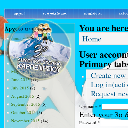
main_menu
αρχική
το σχολείο μας
εκδηλώσεις
εκδρ
You are her
Αρχείο ανά μήνα
Home
January 2015
(3)
February 2015
(9)
User accoun
March 2015
(34)
Primary tab
April 2015
(15)
May 2015
(13)
Create new
June 2015
(11)
Log in
(acti
July 2015
(2)
Request ne
August 2015
(2)
September 2015
(5)
Username
*
Enter your 3ο
October 2015
(5)
November 2015
(14)
Password
*