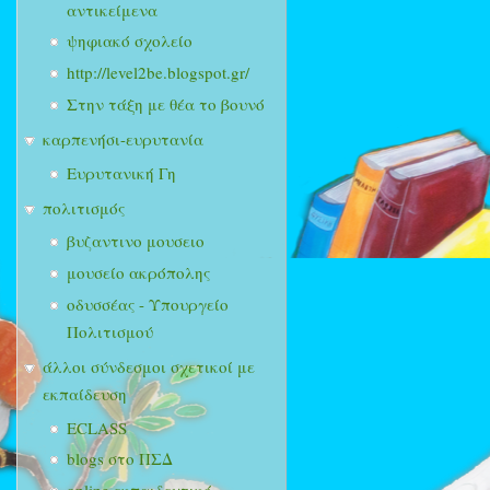
αντικείμενα
ψηφιακό σχολείο
http://level2be.blogspot.gr/
Στην τάξη με θέα το βουνό
καρπενήσι-ευρυτανία
Ευρυτανική Γη
πολιτισμός
βυζαντινο μουσειο
μουσείο ακρόπολης
οδυσσέας - Υπουργείο
Πολιτισμού
άλλοι σύνδεσμοι σχετικοί με
εκπαίδευση
ECLASS
blogs στο ΠΣΔ