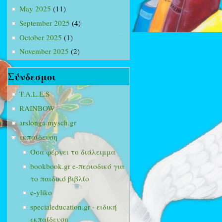
May 2025
(11)
September 2025
(4)
October 2025
(1)
November 2025
(2)
Σύνδεσμοι
T.A.L.E.S
RAINBOW
arslonga.mysch.gr
εκπαίδευση
Όσα φέρνει το διάλειμμα
bookbook.gr e-περιοδικό για
το παιδικό βιβλίο
e-yliko
specialeducation.gr - ειδική
εκπαίδευση