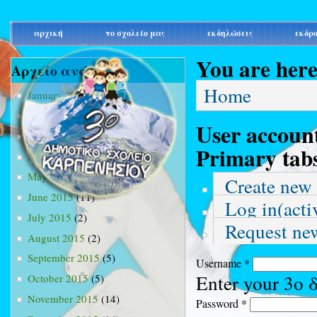
main_menu
αρχική
το σχολείο μας
εκδηλώσεις
εκδρ
You are her
Αρχείο ανά μήνα
Home
January 2015
(3)
February 2015
(9)
User accoun
March 2015
(34)
Primary tab
April 2015
(15)
May 2015
(13)
Create new
June 2015
(11)
Log in
(acti
July 2015
(2)
Request ne
August 2015
(2)
September 2015
(5)
Username
*
Enter your 3ο
October 2015
(5)
November 2015
(14)
Password
*