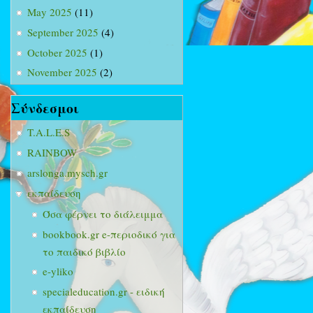
May 2025
(11)
September 2025
(4)
October 2025
(1)
November 2025
(2)
Σύνδεσμοι
T.A.L.E.S
RAINBOW
arslonga.mysch.gr
εκπαίδευση
Όσα φέρνει το διάλειμμα
bookbook.gr e-περιοδικό για
το παιδικό βιβλίο
e-yliko
specialeducation.gr - ειδική
εκπαίδευση