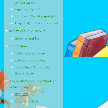
αντικείμενα
ψηφιακό σχολείο
http://level2be.blogspot.gr/
Στην τάξη με θέα το βουνό
καρπενήσι-ευρυτανία
Ευρυτανική Γη
πολιτισμός
βυζαντινο μουσειο
μουσείο ακρόπολης
οδυσσέας - Υπουργείο
Πολιτισμού
άλλοι σύνδεσμοι σχετικοί με
εκπαίδευση
ECLASS
blogs στο ΠΣΔ