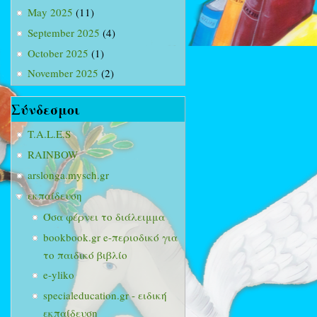
May 2025
(11)
September 2025
(4)
October 2025
(1)
November 2025
(2)
Σύνδεσμοι
T.A.L.E.S
RAINBOW
arslonga.mysch.gr
εκπαίδευση
Όσα φέρνει το διάλειμμα
bookbook.gr e-περιοδικό για
το παιδικό βιβλίο
e-yliko
specialeducation.gr - ειδική
εκπαίδευση