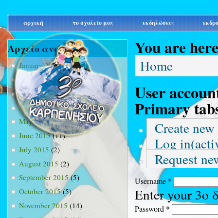
main_menu
αρχική
το σχολείο μας
εκδηλώσεις
εκδρ
You are her
Αρχείο ανά μήνα
Home
January 2015
(3)
February 2015
(9)
User accoun
March 2015
(34)
Primary tab
April 2015
(15)
May 2015
(13)
Create new
June 2015
(11)
Log in
(acti
July 2015
(2)
Request ne
August 2015
(2)
September 2015
(5)
Username
*
Enter your 3ο
October 2015
(5)
November 2015
(14)
Password
*