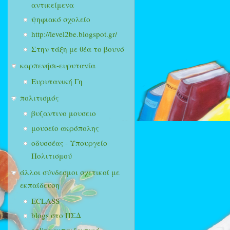
αντικείμενα
ψηφιακό σχολείο
http://level2be.blogspot.gr/
Στην τάξη με θέα το βουνό
καρπενήσι-ευρυτανία
Ευρυτανική Γη
πολιτισμός
βυζαντινο μουσειο
μουσείο ακρόπολης
οδυσσέας - Υπουργείο
Πολιτισμού
άλλοι σύνδεσμοι σχετικοί με
εκπαίδευση
ECLASS
blogs στο ΠΣΔ