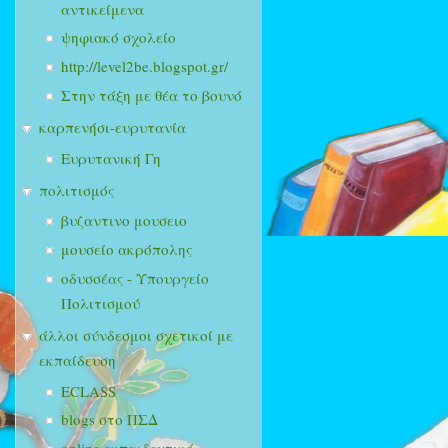
αντικείμενα
ψηφιακό σχολείο
http://level2be.blogspot.gr/
Στην τάξη με θέα το βουνό
καρπενήσι-ευρυτανία
Ευρυτανική Γη
πολιτισμός
βυζαντινο μουσειο
μουσείο ακρόπολης
οδυσσέας - Υπουργείο
Πολιτισμού
άλλοι σύνδεσμοι σχετικοί με
εκπαίδευση
ECLASS
blogs στο ΠΣΔ