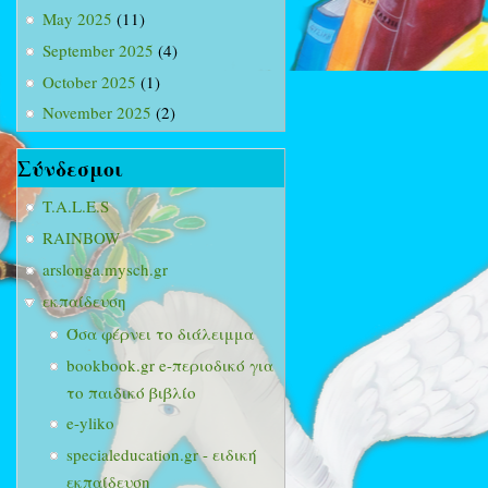
May 2025
(11)
September 2025
(4)
October 2025
(1)
November 2025
(2)
Σύνδεσμοι
T.A.L.E.S
RAINBOW
arslonga.mysch.gr
εκπαίδευση
Όσα φέρνει το διάλειμμα
bookbook.gr e-περιοδικό για
το παιδικό βιβλίο
e-yliko
specialeducation.gr - ειδική
εκπαίδευση