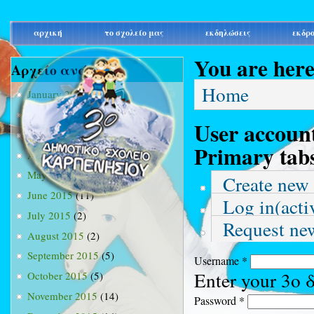
main_menu
αρχική
το σχολείο μας
εκδηλώσεις
εκδρ
You are her
Αρχείο ανά μήνα
Home
January 2015
(3)
February 2015
(9)
User accoun
March 2015
(34)
Primary tab
April 2015
(15)
May 2015
(13)
Create new
June 2015
(11)
Log in
(acti
July 2015
(2)
Request ne
August 2015
(2)
September 2015
(5)
Username
*
Enter your 3ο
October 2015
(5)
November 2015
(14)
Password
*