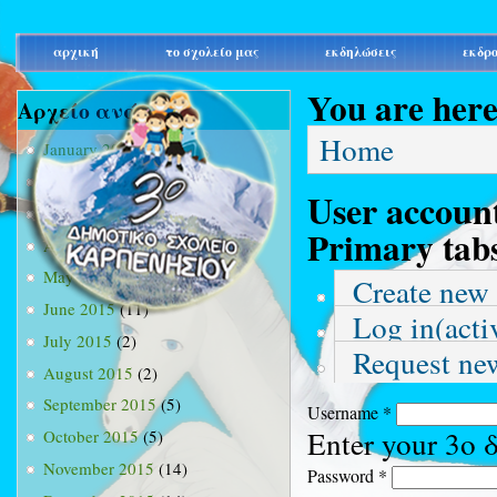
main_menu
αρχική
το σχολείο μας
εκδηλώσεις
εκδρ
You are her
Αρχείο ανά μήνα
Home
January 2015
(3)
February 2015
(9)
User accoun
March 2015
(34)
Primary tab
April 2015
(15)
May 2015
(13)
Create new
June 2015
(11)
Log in
(acti
July 2015
(2)
Request ne
August 2015
(2)
September 2015
(5)
Username
*
Enter your 3ο
October 2015
(5)
November 2015
(14)
Password
*