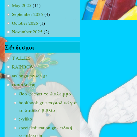
May 2025
(11)
September 2025
(4)
October 2025
(1)
November 2025
(2)
Σύνδεσμοι
T.A.L.E.S
RAINBOW
arslonga.mysch.gr
εκπαίδευση
Όσα φέρνει το διάλειμμα
bookbook.gr e-περιοδικό για
το παιδικό βιβλίο
e-yliko
specialeducation.gr - ειδική
εκπαίδευση