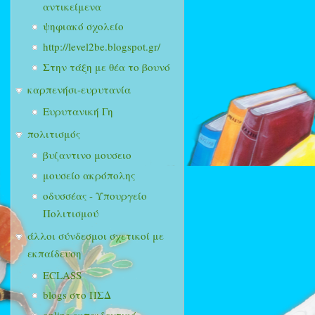
αντικείμενα
ψηφιακό σχολείο
http://level2be.blogspot.gr/
Στην τάξη με θέα το βουνό
καρπενήσι-ευρυτανία
Ευρυτανική Γη
πολιτισμός
βυζαντινο μουσειο
μουσείο ακρόπολης
οδυσσέας - Υπουργείο
Πολιτισμού
άλλοι σύνδεσμοι σχετικοί με
εκπαίδευση
ECLASS
blogs στο ΠΣΔ