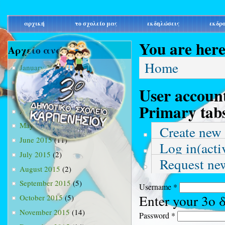
main_menu
αρχική
το σχολείο μας
εκδηλώσεις
εκδρ
You are her
Αρχείο ανά μήνα
Home
January 2015
(3)
February 2015
(9)
User accoun
March 2015
(34)
Primary tab
April 2015
(15)
May 2015
(13)
Create new
June 2015
(11)
Log in
(acti
July 2015
(2)
Request ne
August 2015
(2)
September 2015
(5)
Username
*
Enter your 3ο
October 2015
(5)
November 2015
(14)
Password
*