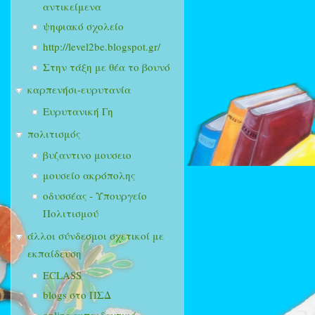
αντικείμενα
ψηφιακό σχολείο
http://level2be.blogspot.gr/
Στην τάξη με θέα το βουνό
καρπενήσι-ευρυτανία
Ευρυτανική Γη
πολιτισμός
βυζαντινο μουσειο
μουσείο ακρόπολης
οδυσσέας - Υπουργείο
Πολιτισμού
άλλοι σύνδεσμοι σχετικοί με
εκπαίδευση
ECLASS
blogs στο ΠΣΔ