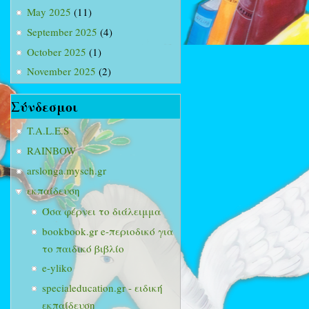
May 2025
(11)
September 2025
(4)
October 2025
(1)
November 2025
(2)
Σύνδεσμοι
T.A.L.E.S
RAINBOW
arslonga.mysch.gr
εκπαίδευση
Όσα φέρνει το διάλειμμα
bookbook.gr e-περιοδικό για
το παιδικό βιβλίο
e-yliko
specialeducation.gr - ειδική
εκπαίδευση