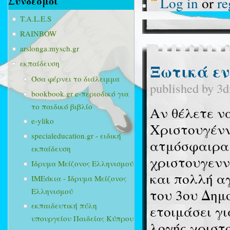
Σύνδεσμοι
Log in
or
re
T.A.L.E.S
RAINBOW
arslonga.mysch.gr
εκπαίδευση
Ξωτικά εν 
Όσα φέρνει το διάλειμμα
published by
3d
bookbook.gr e-περιοδικό για
το παιδικό βιβλίο
Αν θέλετε ν
e-yliko
Χριστουγένν
specialeducation.gr - ειδική
ατμόσφαιρα 
εκπαίδευση
χριστουγεννι
Ίδρυμα Μείζονος Ελληνισμού
και πολλή α
ΙΜΕάκια - Ίδρυμα Μείζονος
του 3ου Δημ
Ελληνισμού
εκπαιδευτική πύλη
ετοιμάσει γι
υπουργείου Παιδείας Κύπρου
λογής χριστ