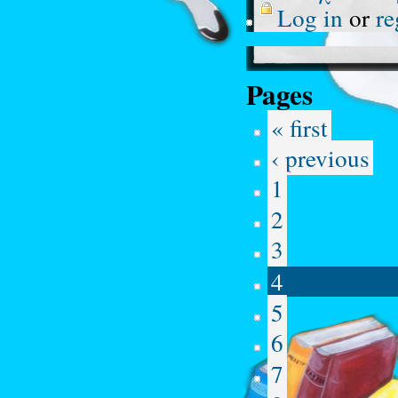
Log in
or
re
Pages
« first
‹ previous
1
2
3
4
5
6
7