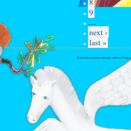
8
9
…
next ›
last »
Η σελίδα κατασκευάστηκε από το Γιώργ