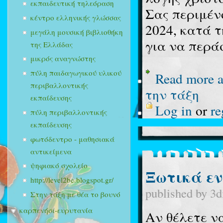
εκπαιδευτική τηλεόραση
Σας περιμέν
κέντρο ελληνικής γλώσσας
2024, κατά τ
μεγάλη μουσική βιβλιοθήκη
για να περάσ
της Ελλάδας
μικρός αναγνώστης
πύλη παιδαγωγικού υλικού
Read more
a
περιβαλλοντικής
την τάξη
εκπαίδευσης
Log in
or
re
πύλη περιβαλλοντικής
εκπαίδευσης
φωτόδεντρο - μαθησιακά
αντικείμενα
ψηφιακό σχολείο
Ξωτικά εν 
http://level2be.blogspot.gr/
published by
3d
Στην τάξη με θέα το βουνό
καρπενήσι-ευρυτανία
Αν θέλετε ν