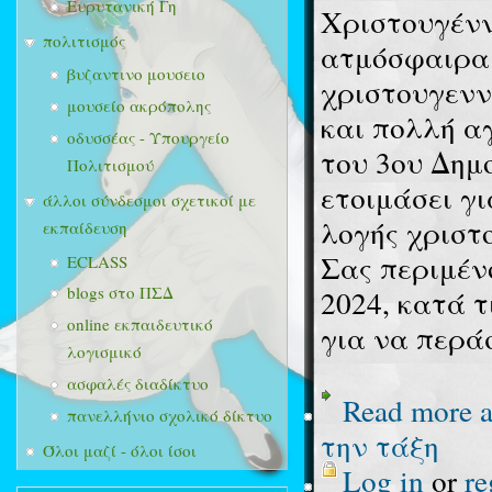
Ευρυτανική Γη
Χριστουγένν
πολιτισμός
ατμόσφαιρα 
βυζαντινο μουσειο
χριστουγεννι
μουσείο ακρόπολης
και πολλή α
οδυσσέας - Υπουργείο
του 3ου Δημ
Πολιτισμού
ετοιμάσει γι
άλλοι σύνδεσμοι σχετικοί με
λογής χριστ
εκπαίδευση
Σας περιμέν
ECLASS
blogs στο ΠΣΔ
2024, κατά τ
online εκπαιδευτικό
για να περάσ
λογισμικό
ασφαλές διαδίκτυο
Read more
a
πανελλήνιο σχολικό δίκτυο
την τάξη
Όλοι μαζί - όλοι ίσοι
Log in
or
re