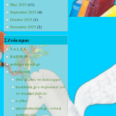
May 2025
(11)
September 2025
(4)
October 2025
(1)
November 2025
(2)
Σύνδεσμοι
T.A.L.E.S
RAINBOW
arslonga.mysch.gr
εκπαίδευση
Όσα φέρνει το διάλειμμα
bookbook.gr e-περιοδικό για
το παιδικό βιβλίο
e-yliko
specialeducation.gr - ειδική
εκπαίδευση