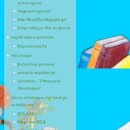
αντικείμενα
ψηφιακό σχολείο
http://level2be.blogspot.gr/
Στην τάξη με θέα το βουνό
καρπενήσι-ευρυτανία
Ευρυτανική Γη
πολιτισμός
βυζαντινο μουσειο
μουσείο ακρόπολης
οδυσσέας - Υπουργείο
Πολιτισμού
άλλοι σύνδεσμοι σχετικοί με
εκπαίδευση
ECLASS
blogs στο ΠΣΔ