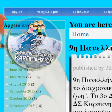
main_menu
αρχική
το σχολείο μας
εκδηλώσεις
εκδρ
You are her
Αρχείο ανά μήνα
Home
January 2015
(3)
February 2015
(9)
9η Πανελλ
March 2015
(34)
April 2015
(15)
May 2015
(13)
published by
3d
June 2015
(11)
July 2015
(2)
9η Πανελλήν
August 2015
(2)
το διαχρονι
September 2015
(5)
ζωη". Το 3ο
October 2015
(5)
ΔΣ Καρπενησ
November 2015
(14)
σχεδιασμένε