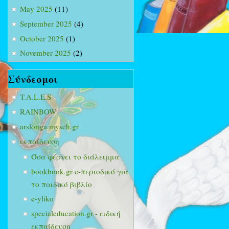
May 2025
(11)
September 2025
(4)
October 2025
(1)
November 2025
(2)
Σύνδεσμοι
T.A.L.E.S
RAINBOW
arslonga.mysch.gr
εκπαίδευση
Όσα φέρνει το διάλειμμα
bookbook.gr e-περιοδικό για
το παιδικό βιβλίο
e-yliko
specialeducation.gr - ειδική
εκπαίδευση