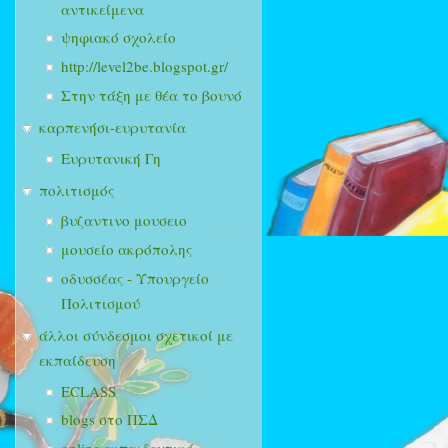
αντικείμενα
ψηφιακό σχολείο
http://level2be.blogspot.gr/
Στην τάξη με θέα το βουνό
καρπενήσι-ευρυτανία
Ευρυτανική Γη
πολιτισμός
βυζαντινο μουσειο
μουσείο ακρόπολης
οδυσσέας - Υπουργείο
Πολιτισμού
άλλοι σύνδεσμοι σχετικοί με
εκπαίδευση
ECLASS
blogs στο ΠΣΔ