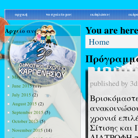
main_menu
αρχική
το σχολείο μας
εκδηλώσεις
εκδρ
You are her
Αρχείο ανά μήνα
Home
January 2015
(3)
February 2015
(9)
Πρόγραμμα
March 2015
(34)
April 2015
(15)
May 2015
(13)
published by
3d
June 2015
(11)
July 2015
(2)
Βρισκόμαστε
August 2015
(2)
ανακοινώσου
September 2015
(5)
χρονιά επιλ
October 2015
(5)
Σίτισης και
November 2015
(14)
ΔΙΑΤΡΟΦΗ πο