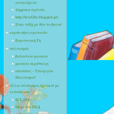
αντικείμενα
ψηφιακό σχολείο
http://level2be.blogspot.gr/
Στην τάξη με θέα το βουνό
καρπενήσι-ευρυτανία
Ευρυτανική Γη
πολιτισμός
βυζαντινο μουσειο
μουσείο ακρόπολης
οδυσσέας - Υπουργείο
Πολιτισμού
άλλοι σύνδεσμοι σχετικοί με
εκπαίδευση
ECLASS
blogs στο ΠΣΔ