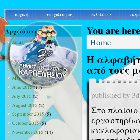
main_menu
αρχική
το σχολείο μας
εκδηλώσεις
εκδρ
You are her
Αρχείο ανά μήνα
Home
January 2015
(3)
February 2015
(9)
Η αλφαβήτ
March 2015
(34)
από τους μ
April 2015
(15)
May 2015
(13)
June 2015
(11)
published by
3d
July 2015
(2)
August 2015
(2)
Στο πλαίσιο
September 2015
(5)
εργαστηρίων
October 2015
(5)
κυκλοφοριακή
November 2015
(14)
υποστήριξη 