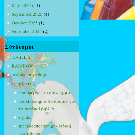
May 2025
(11)
September 2025
(4)
October 2025
(1)
November 2025
(2)
Σύνδεσμοι
T.A.L.E.S
RAINBOW
arslonga.mysch.gr
εκπαίδευση
Όσα φέρνει το διάλειμμα
bookbook.gr e-περιοδικό για
το παιδικό βιβλίο
e-yliko
specialeducation.gr - ειδική
εκπαίδευση