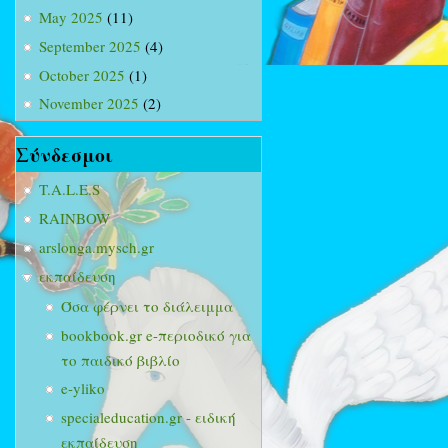
May 2025
(11)
September 2025
(4)
October 2025
(1)
November 2025
(2)
Σύνδεσμοι
T.A.L.E.S
RAINBOW
arslonga.mysch.gr
εκπαίδευση
Όσα φέρνει το διάλειμμα
bookbook.gr e-περιοδικό για
το παιδικό βιβλίο
e-yliko
specialeducation.gr - ειδική
εκπαίδευση