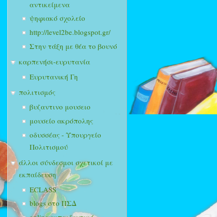
αντικείμενα
ψηφιακό σχολείο
http://level2be.blogspot.gr/
Στην τάξη με θέα το βουνό
καρπενήσι-ευρυτανία
Ευρυτανική Γη
πολιτισμός
βυζαντινο μουσειο
μουσείο ακρόπολης
οδυσσέας - Υπουργείο
Πολιτισμού
άλλοι σύνδεσμοι σχετικοί με
εκπαίδευση
ECLASS
blogs στο ΠΣΔ