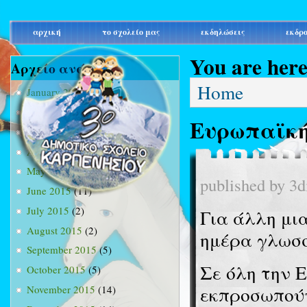
main_menu
αρχική
το σχολείο μας
εκδηλώσεις
εκδρ
You are her
Αρχείο ανά μήνα
Home
January 2015
(3)
February 2015
(9)
Ευρωπαϊκή
March 2015
(34)
April 2015
(15)
May 2015
(13)
published by
3d
June 2015
(11)
July 2015
(2)
Για άλλη μι
August 2015
(2)
ημέρα γλωσσ
September 2015
(5)
Σε όλη την 
October 2015
(5)
εκπροσωπούν
November 2015
(14)