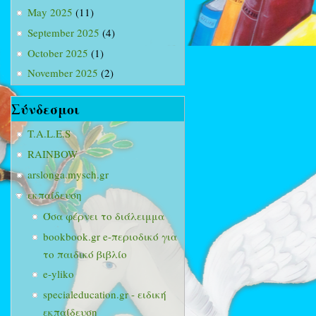
May 2025
(11)
September 2025
(4)
October 2025
(1)
November 2025
(2)
Σύνδεσμοι
T.A.L.E.S
RAINBOW
arslonga.mysch.gr
εκπαίδευση
Όσα φέρνει το διάλειμμα
bookbook.gr e-περιοδικό για
το παιδικό βιβλίο
e-yliko
specialeducation.gr - ειδική
εκπαίδευση