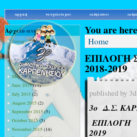
main_menu
αρχική
το σχολείο μας
εκδηλώσεις
εκδρ
You are her
Αρχείο ανά μήνα
Home
January 2015
(3)
February 2015
(9)
ΕΠΙΛΟΓΗ 
March 2015
(34)
2018-2019
April 2015
(15)
May 2015
(13)
June 2015
(11)
published by
3d
July 2015
(2)
August 2015
(2)
3ο
Δ.Σ. ΚΑ
September 2015
(5)
ΕΠΙΛΟΓΗ
October 2015
(5)
November 2015
(14)
2019