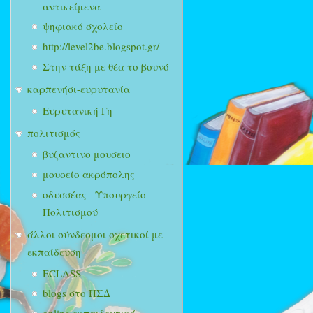
αντικείμενα
ψηφιακό σχολείο
http://level2be.blogspot.gr/
Στην τάξη με θέα το βουνό
καρπενήσι-ευρυτανία
Ευρυτανική Γη
πολιτισμός
βυζαντινο μουσειο
μουσείο ακρόπολης
οδυσσέας - Υπουργείο
Πολιτισμού
άλλοι σύνδεσμοι σχετικοί με
εκπαίδευση
ECLASS
blogs στο ΠΣΔ