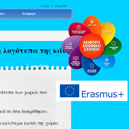
Login
Register
us+
διάφορα
α λογότυπα της κάθε
ογότυπα των χωρών που
ικά σε όσα διακρίθηκαν.
ι καλύτερα (εκτός της χώρας