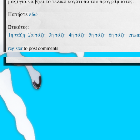
μας) για να βγει το τελικό λογότυπο του προγράμματος.
Πατήστε
εδώ
Ετικέτες:
1η τάξη
2α τάξη
3η τάξη
4η τάξη
5η τάξη
6η τάξη
eras
register
to post comments