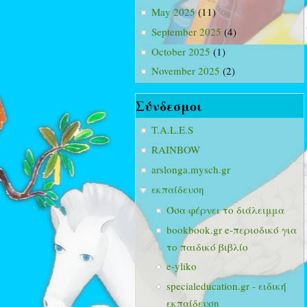
May 2025
(11)
September 2025
(4)
October 2025
(1)
November 2025
(2)
Σύνδεσμοι
T.A.L.E.S
RAINBOW
arslonga.mysch.gr
εκπαίδευση
Όσα φέρνει το διάλειμμα
bookbook.gr e-περιοδικό για
το παιδικό βιβλίο
e-yliko
specialeducation.gr - ειδική
εκπαίδευση