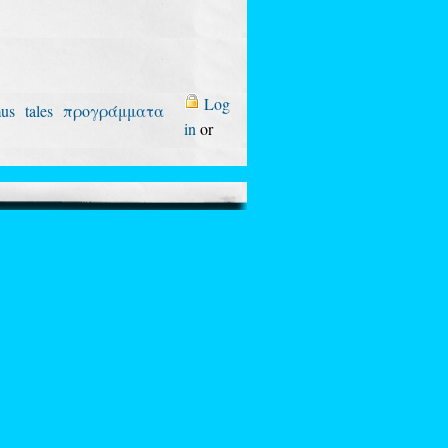
Log
mus
tales
προγράμματα
in
or