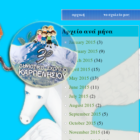
main_menu
αρχική
το σχολείο μας
Αρχείο ανά μήνα
January 2015
(3)
February 2015
(9)
March 2015
(34)
April 2015
(15)
May 2015
(13)
June 2015
(11)
July 2015
(2)
August 2015
(2)
September 2015
(5)
October 2015
(5)
November 2015
(14)